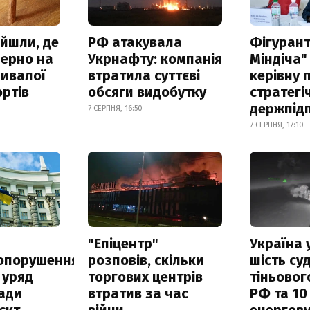
айшли, де
РФ атакувала
Фігурант
зерно на
Укрнафту: компанія
Міндіча"
ривалої
втратила суттєві
керівну 
ртів
обсяги видобутку
стратегі
держпід
7 СЕРПНЯ, 16:50
7 СЕРПНЯ, 17:10
а
"Епіцентр"
Україна 
опорушення
розповів, скільки
шість су
 уряд
торгових центрів
тіньовог
ади
втратив за час
РФ та 10
єкт
війни
енергову