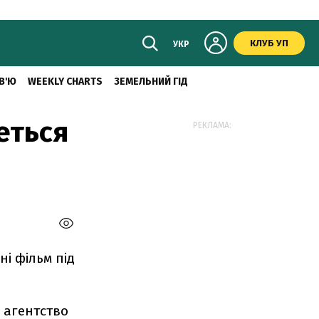
КЛУБ УП
УКР
В'Ю
WEEKLY CHARTS
ЗЕМЕЛЬНИЙ ГІД
еться
РЕКЛАМА:
і фільм під
 агентство