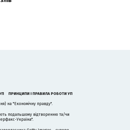
УП
ПРИНЦИПИ І ПРАВИЛА РОБОТИ УП
я) на "Економічну правду".
гають подальшому відтворенню та/чи
терфакс-Україна".