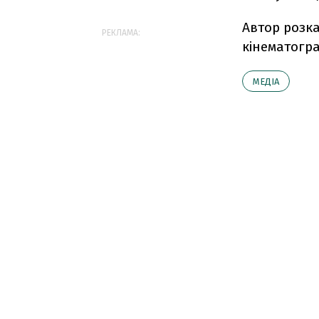
Автор розка
РЕКЛАМА:
кінематогр
МЕДІА