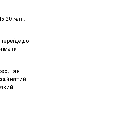
5-20 млн.
 переїде до
знімати
ер, і як
е зайнятий
 який
і