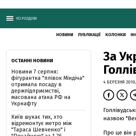
УСІ РОЗДІЛИ
НОВИНИ
ПУБЛІКАЦІЇ
КОЛОНКИ
ІН
За Ук
ОСТАННІ НОВИНИ
Голлі
Новини 7 серпня:
фігурантка "плівок Міндіча"
4 БЕРЕЗНЯ 2010,
отримала посаду в
держпідприємстві,
масована атака РФ на
Укрнафту
Голлівудськ
Київ шукає тих, хто
назвою "Ве
відремонтує метро між
"Тараса Шевченко" і
Про це він 