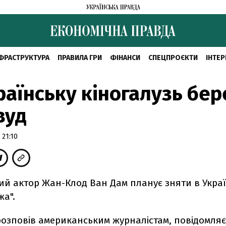
ФРАСТРУКТУРА
ПРАВИЛА ГРИ
ФІНАНСИ
СПЕЦПРОЄКТИ
ІНТЕР
раїнську кіногалузь бер
вуд
 21:10
ий актор Жан-Клод Ван Дам планує зняти в Україн
жа".
розповів американським журналістам, повідомляє