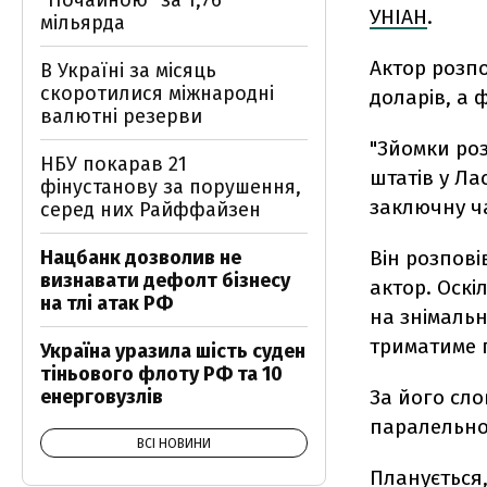
"Почайною" за 1,76
УНІАН
.
мільярда
Актор розпо
В Україні за місяць
скоротилися міжнародні
доларів, а 
валютні резерви
"Зйомки роз
НБУ покарав 21
штатів у Ла
фінустанову за порушення,
заключну ча
серед них Райффайзен
Нацбанк дозволив не
Він розпові
визнавати дефолт бізнесу
актор. Оскі
на тлі атак РФ
на знімаль
триматиме 
Україна уразила шість суден
тіньового флоту РФ та 10
енерговузлів
За його сло
паралельно 
ВСІ НОВИНИ
Планується,