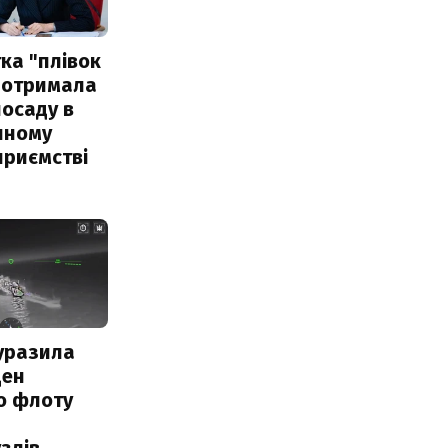
ка "плівок
 отримала
посаду в
чному
приємстві
уразила
ден
о флоту
злів