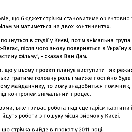
вів, що бюджет стрічки становитиме орієнтовно 1
фільм зніматиметься на двох континентах.
почнуться в студії у Києві, потім знімальна група
с-Вегас, після чого знову повернеться в Україну 
стину фільму", - сказав Ван Дам.
в, що у цьому проекті планує виступити і як режис
льки гратиме головну роль і майже постійно буд
ному майданчику, то йому знадобиться помічник,
під контролем знімальний процес.
вами, вже триває робота над сценарієм картини 
йдуть роботи з пошуку місця зйомок у Києві.
 що стрічка вийде в прокат у 2011 році.