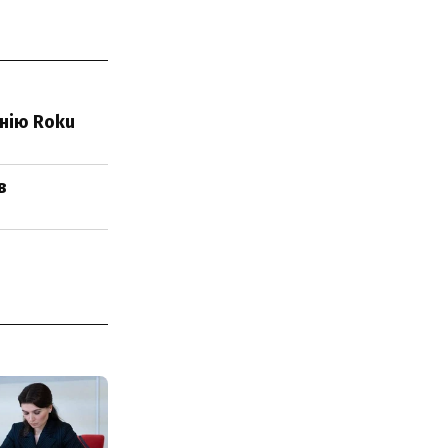
анію Roku
в