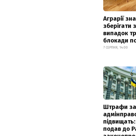
Аграрії зн
зберігати 
випадок т
блокади по
7 СЕРПНЯ, 14:00
Штрафи з
адмінправ
підвищать:
подав до Р
законопро