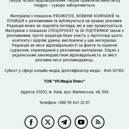
творів та/або аудіовізуальних творів правовласника Getty
Images - суворо забороняється.
Матеріали з плашкою PROMOTED, НОВИНИ КОМПАНІЙ та
ПОЗИЦІЯ є рекламними та публікуються на правах реклами.
Редакція може не поділяти погляди, які в них промотуються.
Матеріали з плашкою СПЕЦПРОЄКТ та ЗА ПІДТРИМКИ також є
рекламними, проте редакція бере участь у підготовці цього
контенту і поділяє думки, висловлені у цих матеріалах.
Редакція не несе відповідальності за факти та оціночні
судження, оприлюднені у рекламних матеріалах. Згідно з
українським законодавством відповідальність за зміст
реклами несе рекламодавець.
Cубєкт у сфері онлайн-медіа; ідентифікатор медіа - R40-02163.
ТОВ "УП Медіа Плюс"
Адреса: 01032, м. Київ, вул. Жилянська, 48, 50А
Телефон: +380 95 641 22 07