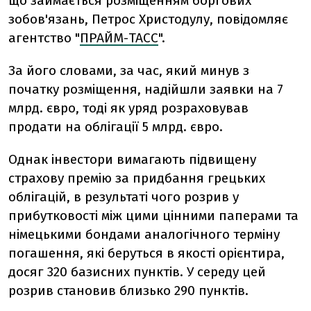
що займається розміщенням боргових
зобов'язань, Петрос Христодулу, повідомляє
агентство "
ПРАЙМ-ТАСС
".
За його словами, за час, який минув з
початку розміщення, надійшли заявки на 7
млрд. євро, тоді як уряд розраховував
продати на облігації 5 млрд. євро.
Однак інвестори вимагають підвищену
страхову премію за придбання грецьких
облігацій, в результаті чого розрив у
прибутковості між цими цінними паперами та
німецькими бондами аналогічного терміну
погашення, які беруться в якості орієнтира,
досяг 320 базисних пунктів. У середу цей
розрив становив близько 290 пунктів.