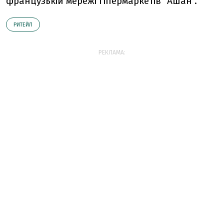
французькій мережі гіпермаркетів "Ашан".
РИТЕЙЛ
РЕКЛАМА: