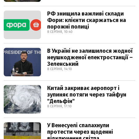
РФ знищила важливі склади
Фори: клієнти скаржаться на
порожні полиці
8 СЕРПНЯ, 10:40
В Україні не залишилося жодної
неушкодженої електростанції –
Зеленський
8 СЕРПНЯ, 14:10
Китай закриває аеропорт і
зупиняє потяги через тайфун
"Дельфін"
8 СЕРПНЯ, 17:10
У Венесуелі спалахнули
протести через щоденні
відключення світла