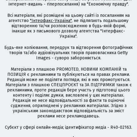
інтернет-видань - гіперпосилання) на "Економічну правду".
Всі матеріали, які розміщені на цьому сайті із посиланням на
агентство
"Інтерфакс-Україна"
, не підлягають подальшому
відтворенню та/чи розповсюдженню в будь-якій формі,
інакше як з письмового дозволу агентства "Інтерфакс-
Україна".
Будь-яке копіювання, передрук та відтворення фотографічних
творів та/або аудіовізуальних творів правовласника Getty
Images - суворо забороняється.
Матеріали з плашкою PROMOTED, НОВИНИ КОМПАНІЙ та
ПОЗИЦІЯ є рекламними та публікуються на правах реклами.
Редакція може не поділяти погляди, які в них промотуються.
Матеріали з плашкою СПЕЦПРОЄКТ та ЗА ПІДТРИМКИ також є
рекламними, проте редакція бере участь у підготовці цього
контенту і поділяє думки, висловлені у цих матеріалах.
Редакція не несе відповідальності за факти та оціночні
судження, оприлюднені у рекламних матеріалах. Згідно з
українським законодавством відповідальність за зміст
реклами несе рекламодавець.
Cубєкт у сфері онлайн-медіа; ідентифікатор медіа - R40-02163.