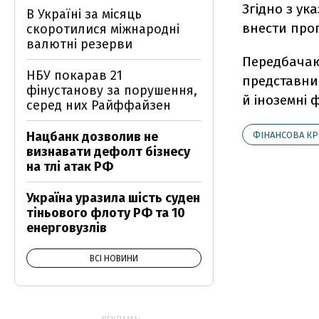
Згідно з ук
В Україні за місяць
внести проп
скоротилися міжнародні
валютні резерви
Передбачают
НБУ покарав 21
представник
фінустанову за порушення,
й іноземні ф
серед них Райффайзен
Нацбанк дозволив не
ФІНАНСОВА КР
визнавати дефолт бізнесу
на тлі атак РФ
Україна уразила шість суден
тіньового флоту РФ та 10
енерговузлів
ВСІ НОВИНИ