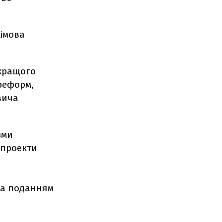
кімова
 кращого
 реформ,
вича
зми
опроекти
за поданням