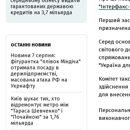
середньому бізнесу видали
гарантованих державою
"Інтерфакс-
кредитів на 3,7 мільярда
Перший заст
призначена
Серед осно
ОСТАННІ НОВИНИ
світового д
Новини 7 серпня:
спрямовани
фігурантка "плівок Міндіча"
"Україна дл
отримала посаду в
держпідприємстві,
Комітет так
масована атака РФ на
Укрнафту
здійснення 
для внесен
Київ шукає тих, хто
відремонтує метро між
Персональн
"Тараса Шевченко" і
"Почайною" за 1,76
виконавчог
мільярда