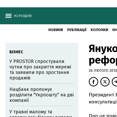
УСІ РОЗДІЛИ
НОВИНИ
ПУБЛІКАЦІЇ
КОЛОНКИ
ІН
Януко
БІЗНЕС
рефо
У PROSTOR спростували
чутки про закриття мережі
26 ЛЮТОГО 2010,
та заявили про зростання
продажів
Нацбанк пропонує
Президент В
розділити "Укрпошту" на дві
компанії
консультаці
У травні малому та
Про це пов