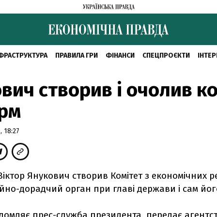
ФРАСТРУКТУРА
ПРАВИЛА ГРИ
ФІНАНСИ
СПЕЦПРОЄКТИ
ІНТЕР
вич створив і очолив к
рм
 18:27
іктор Янукович створив Комітет з економічних 
йно-дорадчий орган при главі держави і сам йо
ідомляє прес-служба президента, передає агентс