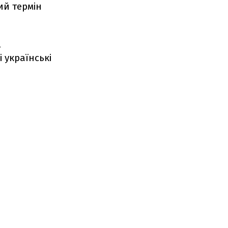
ий термін
,
 українські