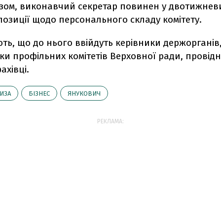
азом, виконавчий секретар повинен у двотижнев
озиції щодо персонального складу комітету.
ь, що до нього ввійдуть керівники держорганів
и профільних комітетів Верховної ради, провідні
ахівці.
ИЗА
БІЗНЕС
ЯНУКОВИЧ
РЕКЛАМА: