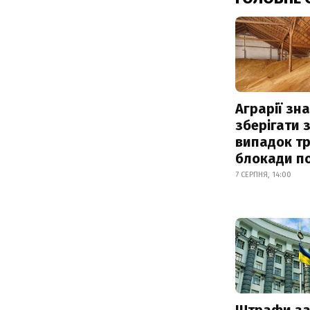
Аграрії зн
зберігати 
випадок т
блокади по
7 СЕРПНЯ, 14:00
Штрафи з