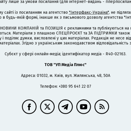
айту лише за умови посилання (для інтернет-видань - гіперпосиланн
му сайті із посиланням на агентство
"Інтерфакс-Україна"
, не підля
 будь-якій формі, інакше як з письмового дозволу агентства "Ін
НОВИНИ КОМПАНІЙ та ПОЗИЦІЯ є рекламними та публікуються на п
туються. Матеріали з плашкою СПЕЦПРОЄКТ та ЗА ПІДТРИМКИ також
 і поділяє думки, висловлені у цих матеріалах. Редакція не несе ві
атеріалах. Згідно з українським законодавством відповідальність 
Cубєкт у сфері онлайн-медіа; ідентифікатор медіа - R40-02163.
ТОВ "УП Медіа Плюс"
Адреса: 01032, м. Київ, вул. Жилянська, 48, 50А
Телефон: +380 95 641 22 07