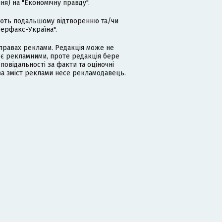
я) на "Економічну правду".
гають подальшому відтворенню та/чи
терфакс-Україна".
равах реклами. Редакція може не
 є рекламними, проте редакція бере
дповідальності за факти та оціночні
за зміст реклами несе рекламодавець.