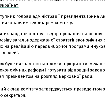
Україна".
упник голови адміністрації президента Ірина А
 виконавчим секретарем комітету.
вних завдань органу - відпрацювання на основі
освіду загальнодержавної стратегії економічних
х на реалізацію передвиборчої програми Януко
я людей".
ож буде визначати напрямки, пріоритети, механі
економічних реформ і готувати відповідні закон
ня президентом на розгляд Верховної ради.
ий склад комітету затверджується президентом 
о секретаря.