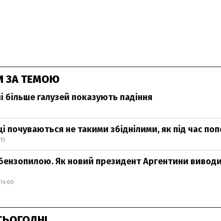
И ЗА ТЕМОЮ
лі більше галузей показують падіння
і почуваються не такими збіднілими, як під час по
15
 бензопилою. Як новий президент Аргентини вивод
14:00
СЬОГОДНІ