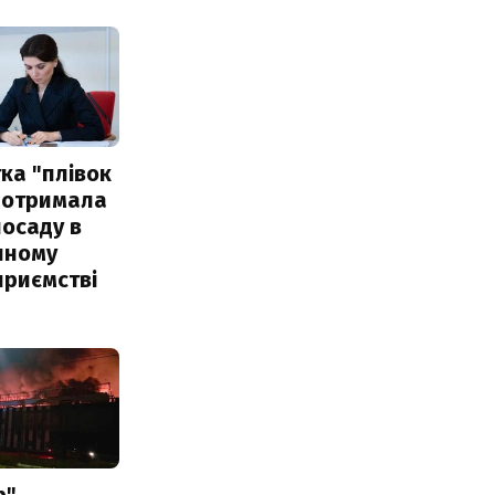
ка "плівок
 отримала
посаду в
чному
приємстві
р"