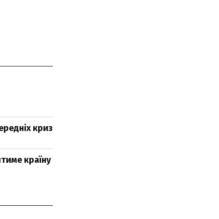
передніх криз
итиме країну