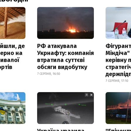
айшли, де
РФ атакувала
Фігурант
зерно на
Укрнафту: компанія
Міндіча"
ривалої
втратила суттєві
керівну 
ртів
обсяги видобутку
стратегі
держпід
7 СЕРПНЯ, 16:50
7 СЕРПНЯ, 17:10
а
Україна уразила
"Епіцент