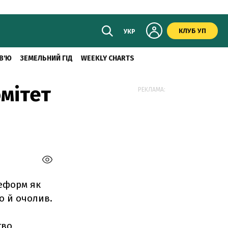
КЛУБ УП
УКР
В'Ю
ЗЕМЕЛЬНИЙ ГІД
WEEKLY CHARTS
омітет
РЕКЛАМА:
реформ як
го й очолив.
тво