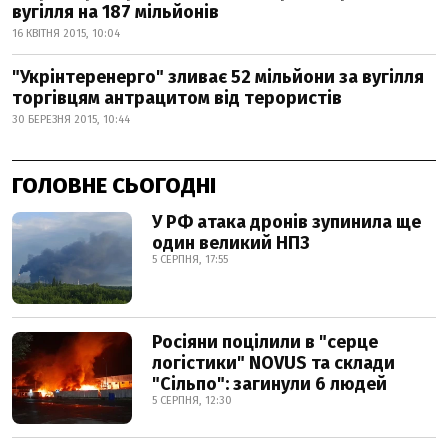
вугілля на 187 мільйонів
16 КВІТНЯ 2015, 10:04
"Укрінтеренерго" зливає 52 мільйони за вугілля
торгівцям антрацитом від терористів
30 БЕРЕЗНЯ 2015, 10:44
ГОЛОВНЕ СЬОГОДНІ
У РФ атака дронів зупинила ще
один великий НПЗ
5 СЕРПНЯ, 17:55
Росіяни поцілили в "серце
логістики" NOVUS та склади
"Сільпо": загинули 6 людей
5 СЕРПНЯ, 12:30