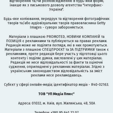
відтворенню та/чи розповсюдженню в будь-якій формі,
інакше як з письмового дозволу агентства "Інтерфакс-
Україна".
Будь-яке копіювання, передрук та відтворення фотографічних
творів та/або аудіовізуальних творів правовласника Getty
Images - суворо забороняється.
Матеріали з плашкою PROMOTED, НОВИНИ КОМПАНІЙ та
ПОЗИЦІЯ є рекламними та публікуються на правах реклами.
Редакція може не поділяти погляди, які в них промотуються.
Матеріали з плашкою СПЕЦПРОЄКТ та ЗА ПІДТРИМКИ також є
рекламними, проте редакція бере участь у підготовці цього
контенту і поділяє думки, висловлені у цих матеріалах.
Редакція не несе відповідальності за факти та оціночні
судження, оприлюднені у рекламних матеріалах. Згідно з
українським законодавством відповідальність за зміст
реклами несе рекламодавець.
Cубєкт у сфері онлайн-медіа; ідентифікатор медіа - R40-02163.
ТОВ "УП Медіа Плюс"
Адреса: 01032, м. Київ, вул. Жилянська, 48, 50А
Телефон: +380 95 641 22 07