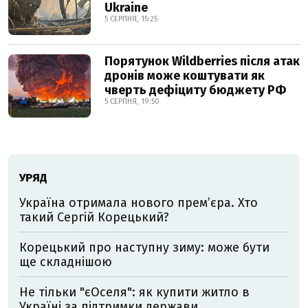
Ukraine
5 СЕРПНЯ, 15:25
Порятунок Wildberries після атак
дронів може коштувати як
чверть дефіциту бюджету РФ
5 СЕРПНЯ, 19:50
УРЯД
Україна отримала нового прем’єра. Хто
такий Сергій Корецький?
Корецький про наступну зиму: може бути
ще складнішою
Не тільки "єОселя": як купити житло в
Україні за підтримки держави