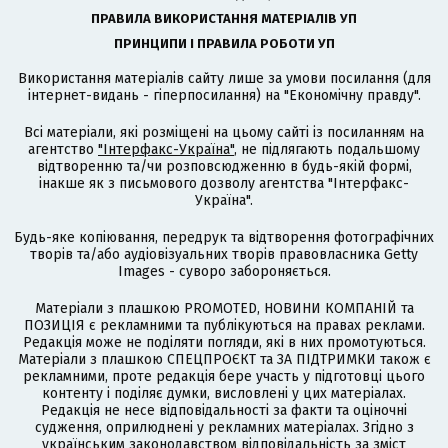
ПРАВИЛА ВИКОРИСТАННЯ МАТЕРІАЛІВ УП
ПРИНЦИПИ І ПРАВИЛА РОБОТИ УП
Використання матеріалів сайту лише за умови посилання (для
інтернет-видань - гіперпосилання) на "Економічну правду".
Всі матеріали, які розміщені на цьому сайті із посиланням на
агентство
"Інтерфакс-Україна"
, не підлягають подальшому
відтворенню та/чи розповсюдженню в будь-якій формі,
інакше як з письмового дозволу агентства "Інтерфакс-
Україна".
Будь-яке копіювання, передрук та відтворення фотографічних
творів та/або аудіовізуальних творів правовласника Getty
Images - суворо забороняється.
Матеріали з плашкою PROMOTED, НОВИНИ КОМПАНІЙ та
ПОЗИЦІЯ є рекламними та публікуються на правах реклами.
Редакція може не поділяти погляди, які в них промотуються.
Матеріали з плашкою СПЕЦПРОЄКТ та ЗА ПІДТРИМКИ також є
рекламними, проте редакція бере участь у підготовці цього
контенту і поділяє думки, висловлені у цих матеріалах.
Редакція не несе відповідальності за факти та оціночні
судження, оприлюднені у рекламних матеріалах. Згідно з
українським законодавством відповідальність за зміст