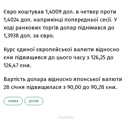
Євро коштував 1,4009 дол. в четвер проти
1,4024 дол. наприкінці попередньої сесії. У
ході ранкових торгів долар піднімався до
1,3938 дол. за євро.
Курс єдиної європейської валюти відносно
єни підвищився до цього часу з 126,25 до
126,47 єни.
Вартість долара відносно японської валюти
28 січня підвищилася з 90,00 до 90,28 єни.
ОБАМА
ДОЛАР
РЕКЛАМА: