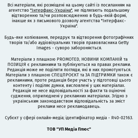
Всі матеріали, які розміщені на цьому сайті із посиланням на
агентство
"Інтерфакс-Україна"
, не підлягають подальшому
відтворенню та/чи розповсюдженню в будь-якій формі,
інакше як з письмового дозволу агентства "Інтерфакс-
Україна".
Будь-яке копіювання, передрук та відтворення фотографічних
творів та/або аудіовізуальних творів правовласника Getty
Images - суворо забороняється.
Матеріали з плашкою PROMOTED, НОВИНИ КОМПАНІЙ та
ПОЗИЦІЯ є рекламними та публікуються на правах реклами.
Редакція може не поділяти погляди, які в них промотуються.
Матеріали з плашкою СПЕЦПРОЄКТ та ЗА ПІДТРИМКИ також є
рекламними, проте редакція бере участь у підготовці цього
контенту і поділяє думки, висловлені у цих матеріалах.
Редакція не несе відповідальності за факти та оціночні
судження, оприлюднені у рекламних матеріалах. Згідно з
українським законодавством відповідальність за зміст
реклами несе рекламодавець.
Cубєкт у сфері онлайн-медіа; ідентифікатор медіа - R40-02163.
ТОВ "УП Медіа Плюс"