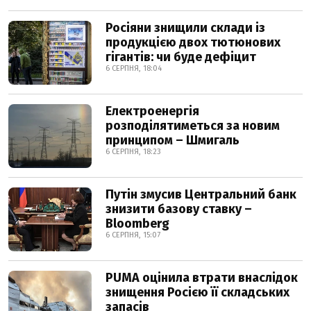
Росіяни знищили склади із
продукцією двох тютюнових
гігантів: чи буде дефіцит
6 СЕРПНЯ, 18:04
Електроенергія
розподілятиметься за новим
принципом – Шмигаль
6 СЕРПНЯ, 18:23
Путін змусив Центральний банк
знизити базову ставку –
Bloomberg
6 СЕРПНЯ, 15:07
PUMA оцінила втрати внаслідок
знищення Росією її складських
запасів