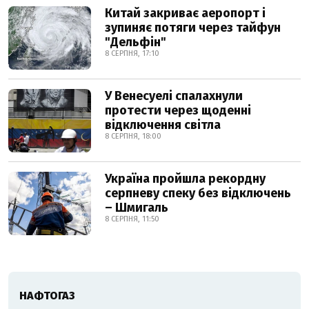
Китай закриває аеропорт і
зупиняє потяги через тайфун
"Дельфін"
8 СЕРПНЯ, 17:10
У Венесуелі спалахнули
протести через щоденні
відключення світла
8 СЕРПНЯ, 18:00
Україна пройшла рекордну
серпневу спеку без відключень
– Шмигаль
8 СЕРПНЯ, 11:50
НАФТОГАЗ