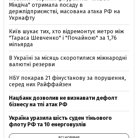
Міндіча" отримала посаду в
держпідприємстві, масована атака РФ на
Укрнафту
Київ шукає тих, хто відремонтує метро між
"Тараса Шевченко" і "Почайною" за 1,76
мільярда
В Україні за місяць скоротилися міжнародні
валютні резерви
НБУ покарав 21 фінустанову за порушення,
серед них Райффайзен
Нацбанк дозволив не визнавати дефолт
бізнесу на тлі атак РФ
Україна уразила шість суден тіньового
флоту РФ та 10 енерговузлів
ВСІ НОВИНИ