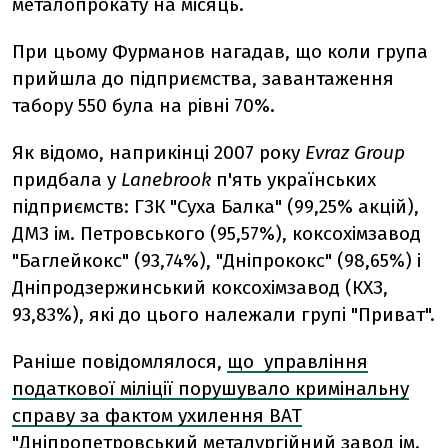
металопрокату на місяць.
При цьому Фурманов нагадав, що коли група
прийшла до підприємства, завантаження
табору 550 була на рівні 70%.
Як відомо, наприкінці 2007 року
Evraz Group
придбала у
Lanebrook
п'ять українських
підприємств: ГЗК "Суха Балка" (99,25% акцій),
ДМЗ ім. Петровського (95,57%), коксохімзавод
"Баглейкокс" (93,74%), "Дніпрококс" (98,65%) і
Дніпродзержинський коксохімзавод (КХЗ,
93,83%), які до цього належали групі "Приват".
Раніше повідомлялося,
що управління
податкової міліції порушувало кримінальну
справу за фактом ухилення ВАТ
"Дніпропетровський металургійний завод ім.