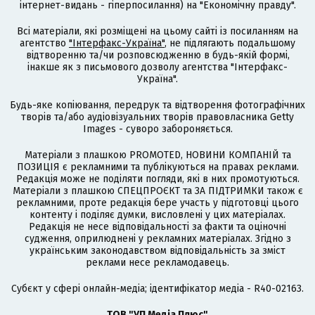
інтернет-видань - гіперпосилання) на "Економічну правду".
Всі матеріали, які розміщені на цьому сайті із посиланням на
агентство
"Інтерфакс-Україна"
, не підлягають подальшому
відтворенню та/чи розповсюдженню в будь-якій формі,
інакше як з письмового дозволу агентства "Інтерфакс-
Україна".
Будь-яке копіювання, передрук та відтворення фотографічних
творів та/або аудіовізуальних творів правовласника Getty
Images - суворо забороняється.
Матеріали з плашкою PROMOTED, НОВИНИ КОМПАНІЙ та
ПОЗИЦІЯ є рекламними та публікуються на правах реклами.
Редакція може не поділяти погляди, які в них промотуються.
Матеріали з плашкою СПЕЦПРОЄКТ та ЗА ПІДТРИМКИ також є
рекламними, проте редакція бере участь у підготовці цього
контенту і поділяє думки, висловлені у цих матеріалах.
Редакція не несе відповідальності за факти та оціночні
судження, оприлюднені у рекламних матеріалах. Згідно з
українським законодавством відповідальність за зміст
реклами несе рекламодавець.
Cубєкт у сфері онлайн-медіа; ідентифікатор медіа - R40-02163.
ТОВ "УП Медіа Плюс"