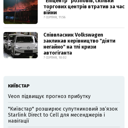
"Епіцентр" розповів, скільки
торгових центрів втратив за час
війни
7 СЕРПНЯ, 11:56
Співвласник Volkswagen
закликав керівництво "діяти
негайно" на тлі кризи
автогіганта
7 СЕРПНЯ, 10:02
КИЇВСТАР
Veon підвищує прогноз прибутку
"Київстар" розширює супутниковий зв’язок
Starlink Direct to Cell для месенджерів і
навігації