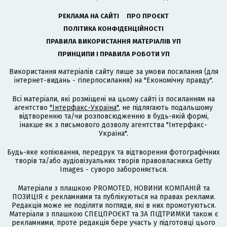
РЕКЛАМА НА САЙТІ
ПРО ПРОЄКТ
ПОЛІТИКА КОНФІДЕНЦІЙНОСТІ
ПРАВИЛА ВИКОРИСТАННЯ МАТЕРІАЛІВ УП
ПРИНЦИПИ І ПРАВИЛА РОБОТИ УП
Використання матеріалів сайту лише за умови посилання (для
інтернет-видань - гіперпосилання) на "Економічну правду".
Всі матеріали, які розміщені на цьому сайті із посиланням на
агентство
"Інтерфакс-Україна"
, не підлягають подальшому
відтворенню та/чи розповсюдженню в будь-якій формі,
інакше як з письмового дозволу агентства "Інтерфакс-
Україна".
Будь-яке копіювання, передрук та відтворення фотографічних
творів та/або аудіовізуальних творів правовласника Getty
Images - суворо забороняється.
Матеріали з плашкою PROMOTED, НОВИНИ КОМПАНІЙ та
ПОЗИЦІЯ є рекламними та публікуються на правах реклами.
Редакція може не поділяти погляди, які в них промотуються.
Матеріали з плашкою СПЕЦПРОЄКТ та ЗА ПІДТРИМКИ також є
рекламними, проте редакція бере участь у підготовці цього