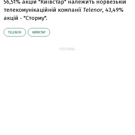
56,51% акцій "Київстар" належить норвезькій
телекомунікаційній компанії
Telenor
, 43,49%
акцій - "Сторму".
TELENOR
КИЇВСТАР
РЕКЛАМА: