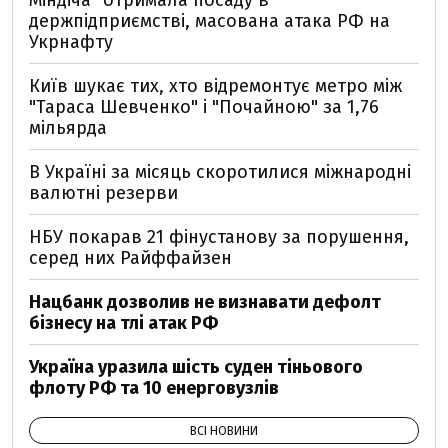
Міндіча" отримала посаду в
держпідприємстві, масована атака РФ на
Укрнафту
Київ шукає тих, хто відремонтує метро між
"Тараса Шевченко" і "Почайною" за 1,76
мільярда
В Україні за місяць скоротилися міжнародні
валютні резерви
НБУ покарав 21 фінустанову за порушення,
серед них Райффайзен
Нацбанк дозволив не визнавати дефолт
бізнесу на тлі атак РФ
Україна уразила шість суден тіньового
флоту РФ та 10 енерговузлів
ВСІ НОВИНИ