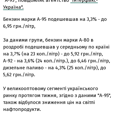
"А-95", повідомляє агентство
"Інтерфакс-
Україна".
Бензин марки А-95 подешевшав на 3,3% - до
6,95 грн./літр,
За даними групи, бензин марки А-80 в
роздробі подешевшав у середньому по країні
на 3,7% (на 23 коп./літр) - до 5,92 грн./літр,
А-92 - на 3,6% (24 коп./літр.), до 6,46 грн./літр,
дизельне паливо - на 4,3% (25 коп./літр), до
5,62 грн./літр.
У великооптовому сегменті українського
ринку протягом тижня, згідно з даними "А-95",
також відбулося зниження цін на світлі
нафтопродукти.