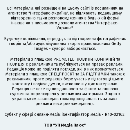
Всі матеріали, які розміщені на цьому сайті із посиланням на
агентство
"Інтерфакс-Україна"
, не підлягають подальшому
відтворенню та/чи розповсюдженню в будь-якій формі,
інакше як з письмового дозволу агентства "Інтерфакс-
Україна".
Будь-яке копіювання, передрук та відтворення фотографічних
творів та/або аудіовізуальних творів правовласника Getty
Images - суворо забороняється.
Матеріали з плашкою PROMOTED, НОВИНИ КОМПАНІЙ та
ПОЗИЦІЯ є рекламними та публікуються на правах реклами.
Редакція може не поділяти погляди, які в них промотуються.
Матеріали з плашкою СПЕЦПРОЄКТ та ЗА ПІДТРИМКИ також є
рекламними, проте редакція бере участь у підготовці цього
контенту і поділяє думки, висловлені у цих матеріалах.
Редакція не несе відповідальності за факти та оціночні
судження, оприлюднені у рекламних матеріалах. Згідно з
українським законодавством відповідальність за зміст
реклами несе рекламодавець.
Cубєкт у сфері онлайн-медіа; ідентифікатор медіа - R40-02163.
ТОВ "УП Медіа Плюс"