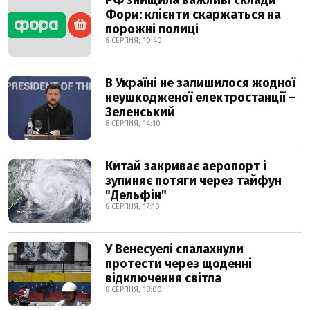
РФ знищила важливі склади
Фори: клієнти скаржаться на
порожні полиці
8 СЕРПНЯ, 10:40
В Україні не залишилося жодної
неушкодженої електростанції –
Зеленський
8 СЕРПНЯ, 14:10
Китай закриває аеропорт і
зупиняє потяги через тайфун
"Дельфін"
8 СЕРПНЯ, 17:10
У Венесуелі спалахнули
протести через щоденні
відключення світла
8 СЕРПНЯ, 18:00