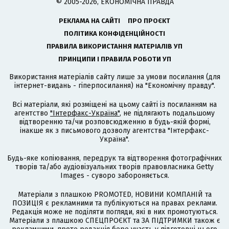
© 2005-2026, ЕКОНОМІЧНА ПРАВДА
РЕКЛАМА НА САЙТІ
ПРО ПРОЄКТ
ПОЛІТИКА КОНФІДЕНЦІЙНОСТІ
ПРАВИЛА ВИКОРИСТАННЯ МАТЕРІАЛІВ УП
ПРИНЦИПИ І ПРАВИЛА РОБОТИ УП
Використання матеріалів сайту лише за умови посилання (для
інтернет-видань - гіперпосилання) на "Економічну правду".
Всі матеріали, які розміщені на цьому сайті із посиланням на
агентство
"Інтерфакс-Україна"
, не підлягають подальшому
відтворенню та/чи розповсюдженню в будь-якій формі,
інакше як з письмового дозволу агентства "Інтерфакс-
Україна".
Будь-яке копіювання, передрук та відтворення фотографічних
творів та/або аудіовізуальних творів правовласника Getty
Images - суворо забороняється.
Матеріали з плашкою PROMOTED, НОВИНИ КОМПАНІЙ та
ПОЗИЦІЯ є рекламними та публікуються на правах реклами.
Редакція може не поділяти погляди, які в них промотуються.
Матеріали з плашкою СПЕЦПРОЄКТ та ЗА ПІДТРИМКИ також є