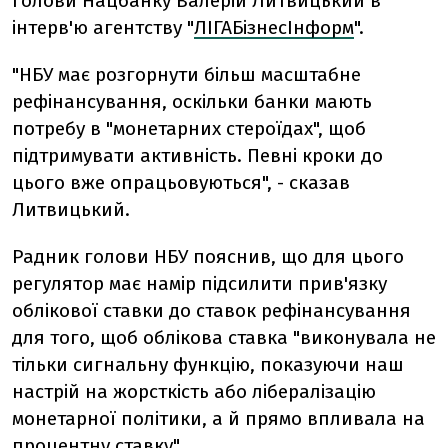
голови Нацбанку Валерій Литвицький в
інтерв'ю агентству "
ЛІГАБізнесІнформ
".
"НБУ має розгорнути більш масштабне
рефінансування, оскільки банки мають
потребу в "монетарних стероїдах", щоб
підтримувати активність. Певні кроки до
цього вже опрацьовуються", - сказав
Литвицький.
Радник голови НБУ пояснив, що для цього
регулятор має намір підсилити прив'язку
облікової ставки до ставок рефінансування
для того, щоб облікова ставка "виконувала не
тільки сигнальну функцію, показуючи наш
настрій на жорсткість або лібералізацію
монетарної політики, а й прямо впливала на
процентну ставку".