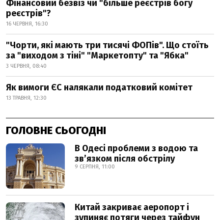
Фінансовий безвіз чи "більше реєстрів богу
реєстрів"?
16 ЧЕРВНЯ, 16:30
"Чорти, які мають три тисячі ФОПів". Що стоїть
за "виходом з тіні" "Маркетопту" та "Ябка"
3 ЧЕРВНЯ, 08:40
Як вимоги ЄС налякали податковий комітет
13 ТРАВНЯ, 12:30
ГОЛОВНЕ СЬОГОДНІ
В Одесі проблеми з водою та
звʼязком після обстрілу
9 СЕРПНЯ, 11:00
Китай закриває аеропорт і
зупиняє потяги через тайфун