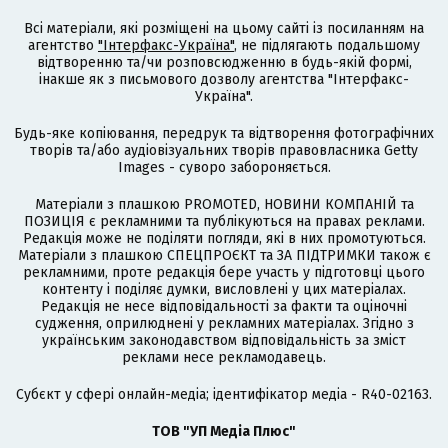
Всі матеріали, які розміщені на цьому сайті із посиланням на
агентство
"Інтерфакс-Україна"
, не підлягають подальшому
відтворенню та/чи розповсюдженню в будь-якій формі,
інакше як з письмового дозволу агентства "Інтерфакс-
Україна".
Будь-яке копіювання, передрук та відтворення фотографічних
творів та/або аудіовізуальних творів правовласника Getty
Images - суворо забороняється.
Матеріали з плашкою PROMOTED, НОВИНИ КОМПАНІЙ та
ПОЗИЦІЯ є рекламними та публікуються на правах реклами.
Редакція може не поділяти погляди, які в них промотуються.
Матеріали з плашкою СПЕЦПРОЄКТ та ЗА ПІДТРИМКИ також є
рекламними, проте редакція бере участь у підготовці цього
контенту і поділяє думки, висловлені у цих матеріалах.
Редакція не несе відповідальності за факти та оціночні
судження, оприлюднені у рекламних матеріалах. Згідно з
українським законодавством відповідальність за зміст
реклами несе рекламодавець.
Cубєкт у сфері онлайн-медіа; ідентифікатор медіа - R40-02163.
ТОВ "УП Медіа Плюс"