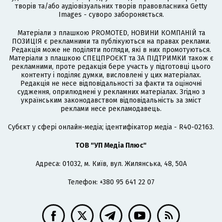
творів та/або аудіовізуальних творів правовласника Getty
Images - суворо забороняється.
Матеріали з плашкою PROMOTED, НОВИНИ КОМПАНІЙ та
ПОЗИЦІЯ є рекламними та публікуються на правах реклами.
Редакція може не поділяти погляди, які в них промотуються.
Матеріали з плашкою СПЕЦПРОЄКТ та ЗА ПІДТРИМКИ також є
рекламними, проте редакція бере участь у підготовці цього
контенту і поділяє думки, висловлені у цих матеріалах.
Редакція не несе відповідальності за факти та оціночні
судження, оприлюднені у рекламних матеріалах. Згідно з
українським законодавством відповідальність за зміст
реклами несе рекламодавець.
Cубєкт у сфері онлайн-медіа; ідентифікатор медіа - R40-02163.
ТОВ "УП Медіа Плюс"
Адреса: 01032, м. Київ, вул. Жилянська, 48, 50А
Телефон: +380 95 641 22 07