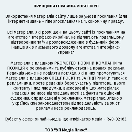
ПРИНЦИПИ І ПРАВИЛА РОБОТИ УП
Використання матеріалів сайту лише за умови посилання (для
інтернет-видань - гіперпосилання) на "Економічну правду".
Всі матеріали, які розміщені на цьому сайті із посиланням на
агентство
"Інтерфакс-Україна"
, не підлягають подальшому
відтворенню та/чи розповсюдженню в будь-якій формі,
інакше як з письмового дозволу агентства "Інтерфакс-
Україна".
Матеріали з плашкою PROMOTED, НОВИНИ КОМПАНІЙ та
ПОЗИЦІЯ є рекламними та публікуються на правах реклами.
Редакція може не поділяти погляди, які в них промотуються.
Матеріали з плашкою СПЕЦПРОЄКТ та ЗА ПІДТРИМКИ також є
рекламними, проте редакція бере участь у підготовці цього
контенту і поділяє думки, висловлені у цих матеріалах.
Редакція не несе відповідальності за факти та оціночні
судження, оприлюднені у рекламних матеріалах. Згідно з
українським законодавством відповідальність за зміст
реклами несе рекламодавець.
Cубєкт у сфері онлайн-медіа; ідентифікатор медіа - R40-02163.
ТОВ "УП Медіа Плюс"