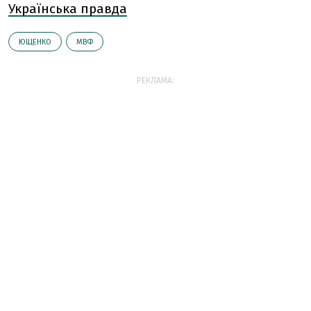
Українська правда
ЮЩЕНКО
МВФ
РЕКЛАМА: