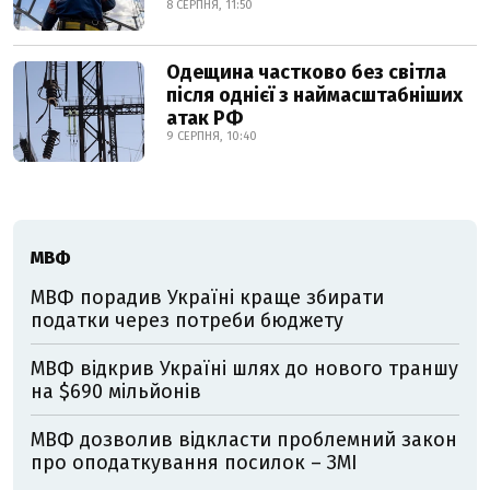
8 СЕРПНЯ, 11:50
Одещина частково без світла
після однієї з наймасштабніших
атак РФ
9 СЕРПНЯ, 10:40
МВФ
МВФ порадив Україні краще збирати
податки через потреби бюджету
МВФ відкрив Україні шлях до нового траншу
на $690 мільйонів
МВФ дозволив відкласти проблемний закон
про оподаткування посилок – ЗМІ