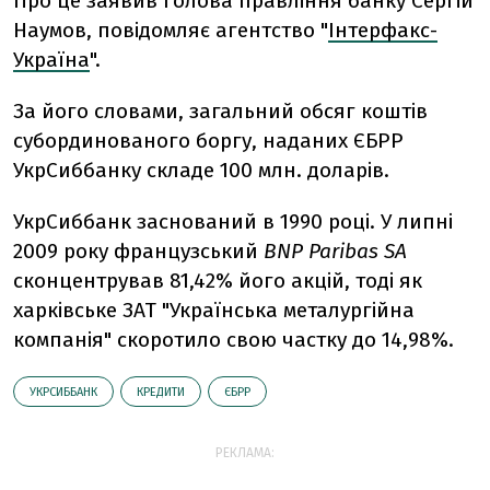
Про це заявив голова правління банку Сергій
Наумов, повідомляє агентство "
Інтерфакс-
Україна
".
За його словами, загальний обсяг коштів
субординованого боргу, наданих ЄБРР
УкрСиббанку складе 100 млн. доларів.
УкрСиббанк заснований в 1990 році. У липні
2009 року французський
BNP Paribas SA
сконцентрував 81,42% його акцій, тоді як
харківське ЗАТ "Українська металургійна
компанія" скоротило свою частку до 14,98%.
УКРСИББАНК
КРЕДИТИ
ЄБРР
РЕКЛАМА: