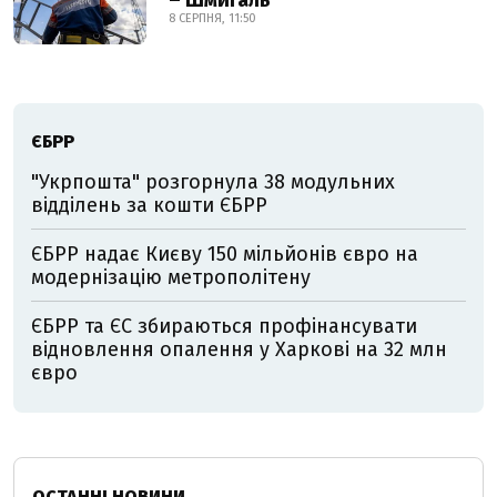
– Шмигаль
8 СЕРПНЯ, 11:50
ЄБРР
"Укрпошта" розгорнула 38 модульних
відділень за кошти ЄБРР
ЄБРР надає Києву 150 мільйонів євро на
модернізацію метрополітену
ЄБРР та ЄС збираються профінансувати
відновлення опалення у Харкові на 32 млн
євро
ОСТАННІ НОВИНИ