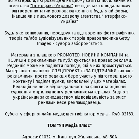
Всі матеріали, які розміщені на цьому сайті із посиланням на
агентство
"Інтерфакс-Україна"
, не підлягають подальшому
відтворенню та/чи розповсюдженню в будь-якій формі,
інакше як з письмового дозволу агентства "Інтерфакс-
Україна".
Будь-яке копіювання, передрук та відтворення фотографічних
творів та/або аудіовізуальних творів правовласника Getty
Images - суворо забороняється.
Матеріали з плашкою PROMOTED, НОВИНИ КОМПАНІЙ та
ПОЗИЦІЯ є рекламними та публікуються на правах реклами.
Редакція може не поділяти погляди, які в них промотуються.
Матеріали з плашкою СПЕЦПРОЄКТ та ЗА ПІДТРИМКИ також є
рекламними, проте редакція бере участь у підготовці цього
контенту і поділяє думки, висловлені у цих матеріалах.
Редакція не несе відповідальності за факти та оціночні
судження, оприлюднені у рекламних матеріалах. Згідно з
українським законодавством відповідальність за зміст
реклами несе рекламодавець.
Cубєкт у сфері онлайн-медіа; ідентифікатор медіа - R40-02163.
ТОВ "УП Медіа Плюс"
Адреса: 01032, м. Київ, вул. Жилянська, 48, 50А