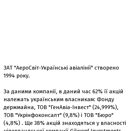
ЗАТ "АероСвіт-Українські авіалінії" створено
1994 року.
За даними компанії, в даний час 62% її акцій
належать українським власникам: Фонду
держмайна, ТОВ "ГенАвіа-Інвест" (24,999%),
ТОВ "Укрінфоконсалт" (9,8%) і ТОВ "Бюро"
(4,8%) . Ще 38% акцій знаходяться у власності
нідерландської компанії
Gilward Investments