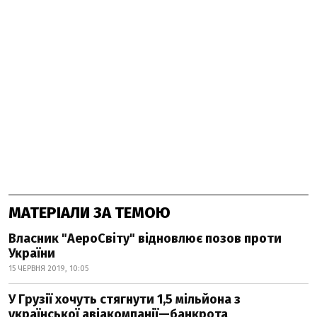
МАТЕРІАЛИ ЗА ТЕМОЮ
Власник "АероСвіту" відновлює позов проти
України
15 ЧЕРВНЯ 2019, 10:05
У Грузії хочуть стягнути 1,5 мільйона з
української авіакомпанії—банкрота