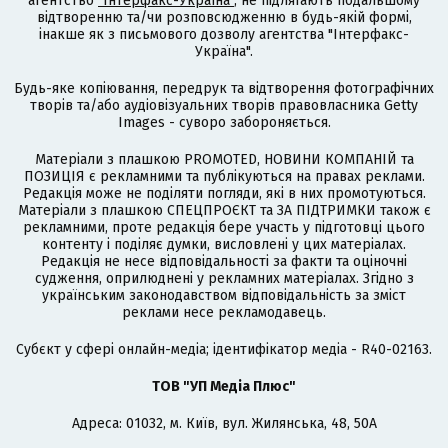
агентство
"Інтерфакс-Україна"
, не підлягають подальшому
відтворенню та/чи розповсюдженню в будь-якій формі,
інакше як з письмового дозволу агентства "Інтерфакс-
Україна".
Будь-яке копіювання, передрук та відтворення фотографічних
творів та/або аудіовізуальних творів правовласника Getty
Images - суворо забороняється.
Матеріали з плашкою PROMOTED, НОВИНИ КОМПАНІЙ та
ПОЗИЦІЯ є рекламними та публікуються на правах реклами.
Редакція може не поділяти погляди, які в них промотуються.
Матеріали з плашкою СПЕЦПРОЄКТ та ЗА ПІДТРИМКИ також є
рекламними, проте редакція бере участь у підготовці цього
контенту і поділяє думки, висловлені у цих матеріалах.
Редакція не несе відповідальності за факти та оціночні
судження, оприлюднені у рекламних матеріалах. Згідно з
українським законодавством відповідальність за зміст
реклами несе рекламодавець.
Cубєкт у сфері онлайн-медіа; ідентифікатор медіа - R40-02163.
ТОВ "УП Медіа Плюс"
Адреса: 01032, м. Київ, вул. Жилянська, 48, 50А