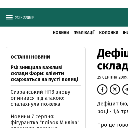
УСІ РОЗДІЛИ
НОВИНИ
ПУБЛІКАЦІЇ
КОЛОНКИ
ІН
Дефіц
ОСТАННІ НОВИНИ
склад
РФ знищила важливі
склади Фори: клієнти
25 СЕРПНЯ 2009,
скаржаться на пусті полиці
Сизранський НПЗ знову
опинився під атакою:
Дефіцит бюд
спалахнула пожежа
році - 1,4 тр
Новини 7 серпня:
фігурантка "плівок Міндіча"
Про це гов