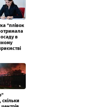
ка "плівок
 отримала
посаду в
чному
приємстві
р"
, скільки
 центрів