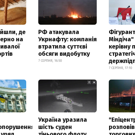
айшли, де
РФ атакувала
Фігурант
зерно на
Укрнафту: компанія
Міндіча"
ривалої
втратила суттєві
керівну 
ртів
обсяги видобутку
стратегі
держпід
7 СЕРПНЯ, 16:50
7 СЕРПНЯ, 17:10
а
Україна уразила
"Епіцент
опорушення
шість суден
розповів
 уряд
тіньового флоту
торгових