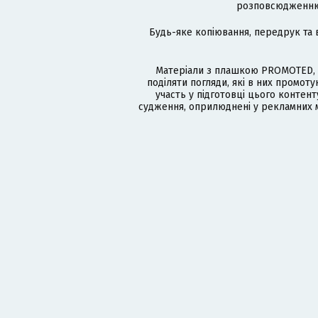
розповсюдженню в
Будь-яке копіювання, передрук та 
Матеріали з плашкою PROMOTED, 
поділяти погляди, які в них промо
участь у підготовці цього контенту
судження, оприлюднені у рекламних м