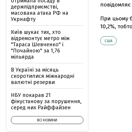
отримала посаду в
повідомляє
держпідприємстві,
масована атака РФ на
При цьому б
Укрнафту
10,2%, тобт
Київ шукає тих, хто
відремонтує метро між
США
"Тараса Шевченко" і
"Почайною" за 1,76
мільярда
В Україні за місяць
скоротилися міжнародні
валютні резерви
НБУ покарав 21
фінустанову за порушення,
серед них Райффайзен
ВСІ НОВИНИ