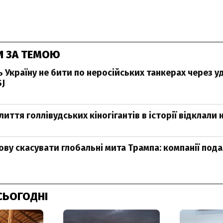
И ЗА ТЕМОЮ
 Україну не бити по неросійських танкерах через у
SJ
иття голлівудських кіногігантів в історії відклали н
ову скасувати глобальні мита Трампа: компанії под
СЬОГОДНІ