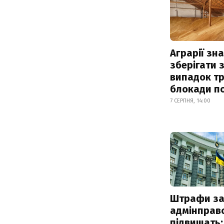
Аграрії зн
зберігати 
випадок т
блокади по
7 СЕРПНЯ, 14:00
Штрафи з
адмінправ
підвищать: