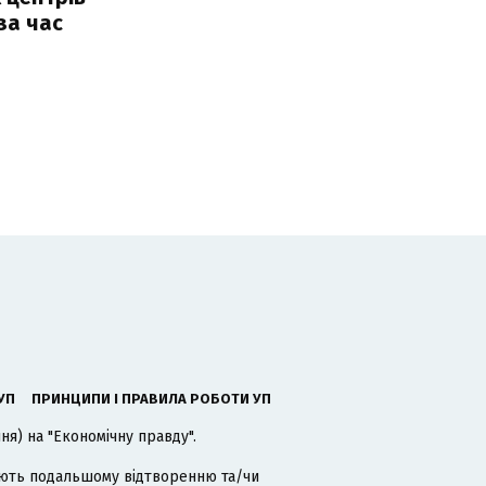
за час
УП
ПРИНЦИПИ І ПРАВИЛА РОБОТИ УП
я) на "Економічну правду".
гають подальшому відтворенню та/чи