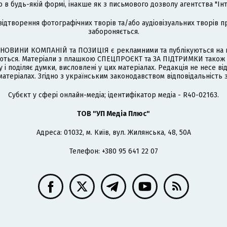
 будь-якій формі, інакше як з письмового дозволу агентства "Ін
відтворення фотографічних творів та/або аудіовізуальних творів п
забороняється.
НОВИНИ КОМПАНІЙ та ПОЗИЦІЯ є рекламними та публікуються на п
туються. Матеріали з плашкою СПЕЦПРОЄКТ та ЗА ПІДТРИМКИ також
 і поділяє думки, висловлені у цих матеріалах. Редакція не несе ві
атеріалах. Згідно з українським законодавством відповідальність 
Cубєкт у сфері онлайн-медіа; ідентифікатор медіа - R40-02163.
ТОВ "УП Медіа Плюс"
Адреса: 01032, м. Київ, вул. Жилянська, 48, 50А
Телефон: +380 95 641 22 07