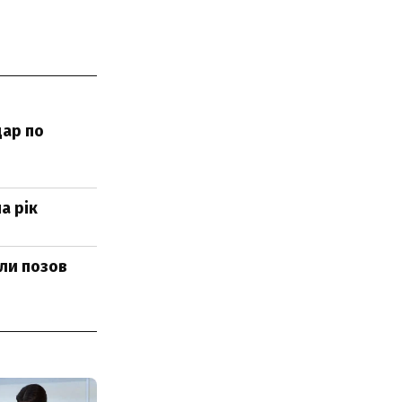
дар по
а рік
али позов