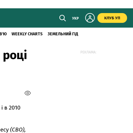
КЛУБ УП
УКР
В'Ю
WEEKLY CHARTS
ЗЕМЕЛЬНИЙ ГІД
 році
РЕКЛАМА:
і в 2010
ресу
(CBO),