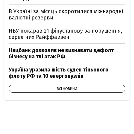
В Україні за місяць скоротилися міжнародні
валютні резерви
НБУ покарав 21 фінустанову за порушення,
серед них Райффайзен
Нацбанк дозволив не визнавати дефолт
бізнесу на тлі атак РФ
Україна уразила шість суден тіньового
флоту РФ та 10 енерговузлів
ВСІ НОВИНИ