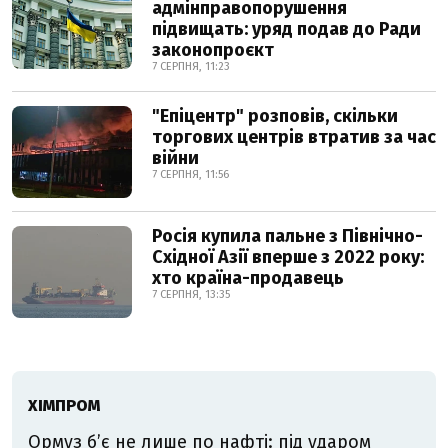
адмінправопорушення
підвищать: уряд подав до Ради
законопроєкт
7 СЕРПНЯ, 11:23
"Епіцентр" розповів, скільки
торгових центрів втратив за час
війни
7 СЕРПНЯ, 11:56
Росія купила пальне з Північно-
Східної Азії вперше з 2022 року:
хто країна-продавець
7 СЕРПНЯ, 13:35
ХІМПРОМ
Ормуз б’є не лише по нафті: під ударом