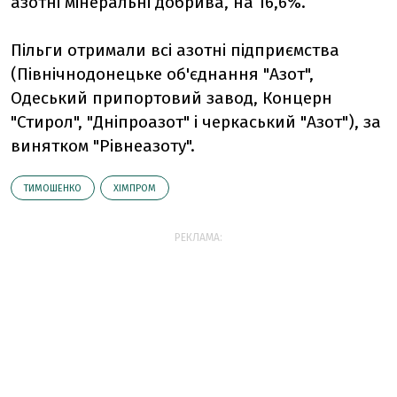
азотні мінеральні добрива, на 16,6%.
Пільги отримали всі азотні підприємства
(Північнодонецьке об'єднання "Азот",
Одеський припортовий завод, Концерн
"Стирол", "Дніпроазот" і черкаський "Азот"), за
винятком "Рівнеазоту".
ТИМОШЕНКО
ХІМПРОМ
РЕКЛАМА: