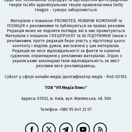
творів та/або аудіовізуальних творів правовласника Getty
Images - суворо забороняється.
Матеріали з плашкою PROMOTED, НОВИНИ КОМПАНІЙ та
ПОЗИЦІЯ є рекламними та публікуються на правах реклами.
Редакція може не поділяти погляди, які в них промотуються.
Матеріали з плашкою СПЕЦПРОЄКТ та ЗА ПІДТРИМКИ також є
рекламними, проте редакція бере участь у підготовці цього
контенту і поділяє думки, висловлені у цих матеріалах.
Редакція не несе відповідальності за факти та оціночні
судження, оприлюднені у рекламних матеріалах. Згідно з
українським законодавством відповідальність за зміст
реклами несе рекламодавець.
Cубєкт у сфері онлайн-медіа; ідентифікатор медіа - R40-02163.
ТОВ "УП Медіа Плюс"
Адреса: 01032, м. Київ, вул. Жилянська, 48, 50А
Телефон: +380 95 641 22 07