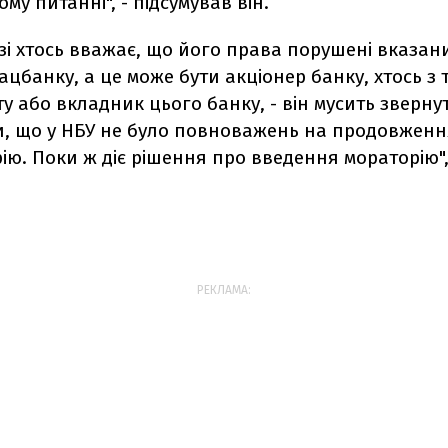
му питанні", - підсумував він.
зі хтось вважає, що його права порушені вказан
цбанку, а це може бути акціонер банку, хтось з 
 або вкладник цього банку, - він мусить звернут
ти, що у НБУ не було повноважень на продовженн
ію. Поки ж діє рішення про введення мораторію",
РЕКЛАМА: