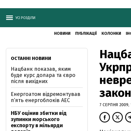
УСІ РОЗДІЛИ
НОВИНИ
ПУБЛІКАЦІЇ
КОЛОНКИ
ІН
Нацба
ОСТАННІ НОВИНИ
Укрпр
Нацбанк показав, яким
буде курс долара та євро
невре
після вихідних
закон
Енергоатом відремонтував
п’ять енергоблоків АЕС
7 СЕРПНЯ 2009, 
НБУ оцінив збитки від
зупинки морського
експорту в мільярди