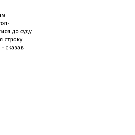
им
топ-
ися до суду
я строку
 - сказав