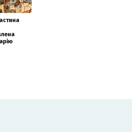
частина
млена
арію