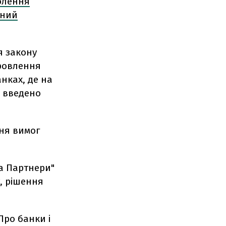
олення
ьний
я закону
оровлення
нках, де на
е введено
ння вимог
а Партнери"
, рішення
Про банки і