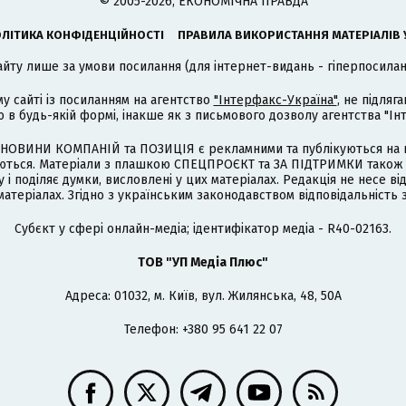
© 2005-2026, ЕКОНОМІЧНА ПРАВДА
ЛІТИКА КОНФІДЕНЦІЙНОСТІ
ПРАВИЛА ВИКОРИСТАННЯ МАТЕРІАЛІВ 
айту лише за умови посилання (для інтернет-видань - гіперпосиланн
му сайті із посиланням на агентство
"Інтерфакс-Україна"
, не підля
 будь-якій формі, інакше як з письмового дозволу агентства "Ін
НОВИНИ КОМПАНІЙ та ПОЗИЦІЯ є рекламними та публікуються на п
туються. Матеріали з плашкою СПЕЦПРОЄКТ та ЗА ПІДТРИМКИ також
 і поділяє думки, висловлені у цих матеріалах. Редакція не несе ві
атеріалах. Згідно з українським законодавством відповідальність 
Cубєкт у сфері онлайн-медіа; ідентифікатор медіа - R40-02163.
ТОВ "УП Медіа Плюс"
Адреса: 01032, м. Київ, вул. Жилянська, 48, 50А
Телефон: +380 95 641 22 07