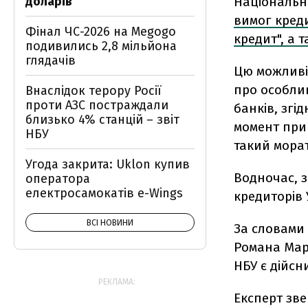
доларів
Національн
вимог креди
Фінал ЧС-2026 на Megogo
кредит", а 
подивились 2,8 мільйона
глядачів
Цю можливіс
про особли
Внаслідок терору Росії
проти АЗС постраждали
банків, згі
близько 4% станцій – звіт
момент при
НБУ
такий морат
Угода закрита: Uklon купив
Водночас, 
оператора
електросамокатів e-Wings
кредиторів
ВСІ НОВИНИ
За словами
Романа Мар
НБУ є дійсн
РЕКЛАМА:
Експерт зве