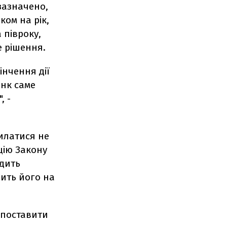
 зазначено,
ком на рік,
 півроку,
е рішення.
інчення дії
анк саме
, -
силатися не
цію Закону
одить
дить його на
 поставити