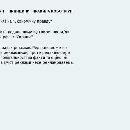
УП
ПРИНЦИПИ І ПРАВИЛА РОБОТИ УП
я) на "Економічну правду".
гають подальшому відтворенню та/чи
терфакс-Україна".
равах реклами. Редакція може не
 є рекламними, проте редакція бере
дповідальності за факти та оціночні
за зміст реклами несе рекламодавець.