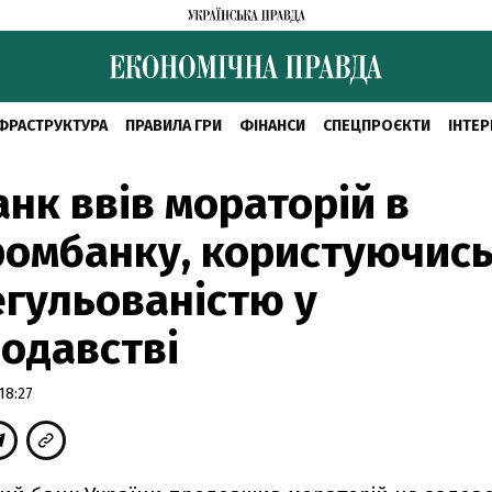
ФРАСТРУКТУРА
ПРАВИЛА ГРИ
ФІНАНСИ
СПЕЦПРОЄКТИ
ІНТЕР
нк ввів мораторій в
омбанку, користуючис
гульованістю у
одавстві
18:27