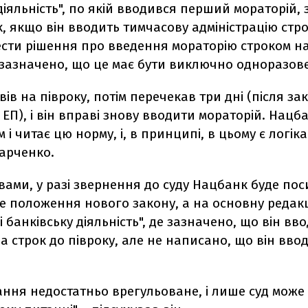
діяльність", по якій вводився перший мораторій,
 якщо він вводить тимчасову адміністрацію стро
сти рішення про введення мораторію строком на
 зазначено, що це має бути виключно одноразов
вів на півроку, потім перечекав три дні (після зак
 ЕП), і він вправі знову вводити мораторій. Нацб
і читає цю норму, і, в принципі, в цьому є логіка"
арченко.
вами, у разі звернення до суду Нацбанк буде по
не положення нового закону, а на основну редак
і банківську діяльність", де зазначено, що він вв
а строк до півроку, але не написано, що він вво
ання недостатньо врегульоване, і лише суд може