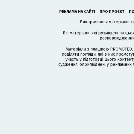
РЕКЛАМА НА САЙТІ
ПРО ПРОЄКТ
ПО
Використання матеріалів с
Всі матеріали, які розміщені на цьо
розповсюдженню в
Матеріали з плашкою PROMOTED, 
поділяти погляди, які в них промо
участь у підготовці цього контенту
судження, оприлюднені у рекламних м