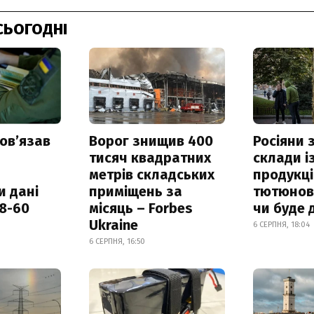
СЬОГОДНІ
овʼязав
Ворог знищив 400
Росіяни
тисяч квадратних
склади і
метрів складських
продукці
и дані
приміщень за
тютюнови
18-60
місяць – Forbes
чи буде 
Ukraine
6 СЕРПНЯ, 18:04
6 СЕРПНЯ, 16:50