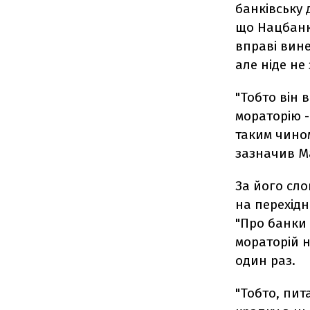
банківську 
що Нацбанк,
вправі вине
але ніде не
"Тобто він в
мораторію -
таким чином 
зазначив М
За його сло
на перехід
"Про банки 
мораторій н
один раз.
"Тобто, пит