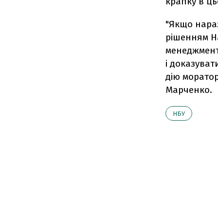
крапку в цьо
"Якщо нара
рішенням На
менеджменту
і доказува
дію моратор
Марченко.
НБУ