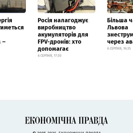
ргія
Росія налагоджує
Більша 
тиметься
виробництво
Львова
акумуляторів для
знестру
 –
FPV-дронів: хто
через ав
допомагає
6 СЕРПНЯ, 16:35
6 СЕРПНЯ, 17:30