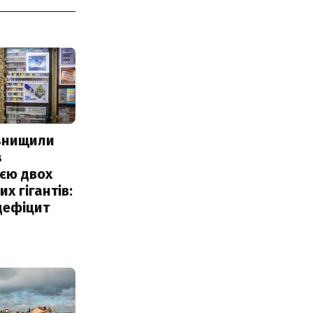
 знищили
з
єю двох
х гігантів:
дефіцит