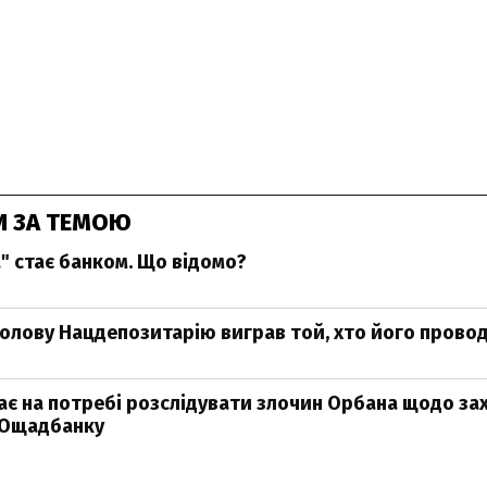
И ЗА ТЕМОЮ
" стає банком. Що відомо?
голову Нацдепозитарію виграв той, хто його прово
ає на потребі розслідувати злочин Орбана щодо за
 Ощадбанку