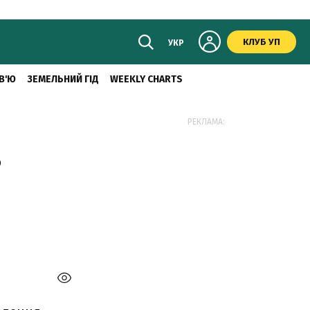
КЛУБ УП
УКР
В'Ю
ЗЕМЕЛЬНИЙ ГІД
WEEKLY CHARTS
РЕКЛАМА:
ь