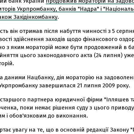
ий банк України
продовжив мораторій на задов
торів Укрпромбанку, банків "Надра" і "Націонал
також Західінкомбанку
.
ть він отримав після набуття чинності з 5 серпн
вості здійснення заходів щодо фінансового озд
дно з яким мораторій може бути продовжений в ба
йняття цього законодавчого акта (24 липня) уж
орій.
за даними Нацбанку, дія мораторію на задоволе
 Укрпромбанку завершилася 21 липня 2009 року.
 старшого партнера юридичної фірми "Ілляшев т
ченка, поки немає рішення суду з цього приводу
им і обов'язковим до виконання.
ртає увагу на те, що в основній редакції Закону "