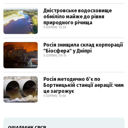
Дністровське водосховище
обміліло майже до рівня
природного річища
5 СЕРПНЯ, 13:20
Росія знищила склад корпорації
"Біосфера" у Дніпрі
5 СЕРПНЯ, 09:15
Росія методично б’є по
Бортницькій станції аерації: чим
це загрожує
5 СЕРПНЯ, 13:50
ОЩАДБАНК СРСР