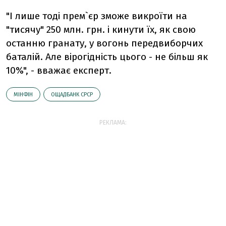
"І лише тоді прем`єр зможе викроїти на
"тисячу" 250 млн. грн. і кинути їх, як свою
останню гранату, у вогонь передвиборчих
баталій. Але вірогідність цього - не більш як
10%", - вважає експерт.
МІНФІН
ОЩАДБАНК СРСР
РЕКЛАМА: