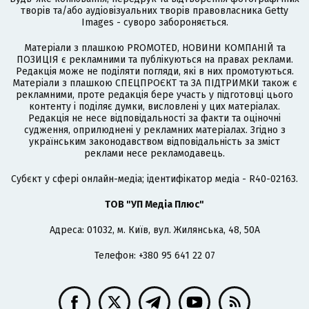
творів та/або аудіовізуальних творів правовласника Getty
Images - суворо забороняється.
Матеріали з плашкою PROMOTED, НОВИНИ КОМПАНІЙ та
ПОЗИЦІЯ є рекламними та публікуються на правах реклами.
Редакція може не поділяти погляди, які в них промотуються.
Матеріали з плашкою СПЕЦПРОЄКТ та ЗА ПІДТРИМКИ також є
рекламними, проте редакція бере участь у підготовці цього
контенту і поділяє думки, висловлені у цих матеріалах.
Редакція не несе відповідальності за факти та оціночні
судження, оприлюднені у рекламних матеріалах. Згідно з
українським законодавством відповідальність за зміст
реклами несе рекламодавець.
Cубєкт у сфері онлайн-медіа; ідентифікатор медіа - R40-02163.
ТОВ "УП Медіа Плюс"
Адреса: 01032, м. Київ, вул. Жилянська, 48, 50А
Телефон: +380 95 641 22 07