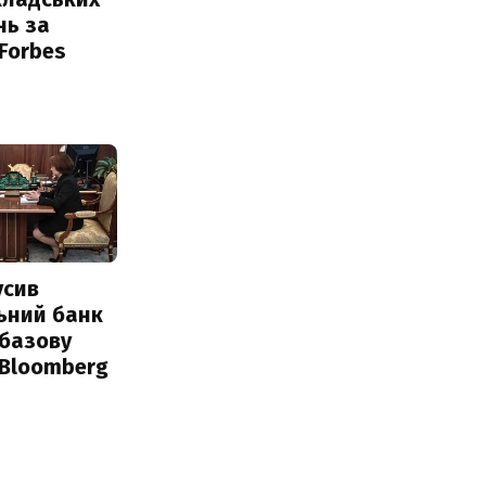
нь за
 Forbes
усив
ьний банк
 базову
 Bloomberg