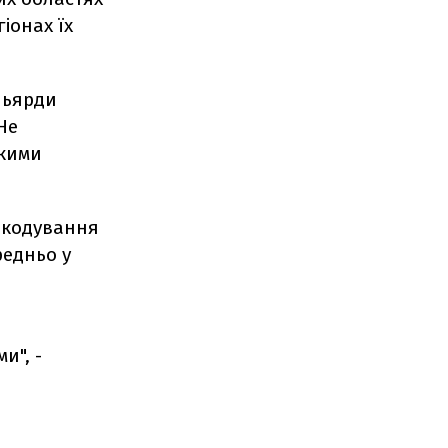
гіонах їх
льярди
Не
якими
шкодування
редньо у
и", -