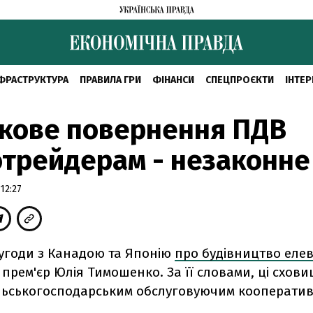
ФРАСТРУКТУРА
ПРАВИЛА ГРИ
ФІНАНСИ
СПЕЦПРОЄКТИ
ІНТЕР
кове повернення ПДВ
трейдерам - незаконне
12:27
 угоди з Канадою та Японію
про будівництво елев
прем'єр Юлія Тимошенко. За її словами, ці схови
ільськогосподарським обслуговуючим кооператив