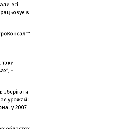
али всі
працьовує в
гроКонсалт"
х таки
х", -
ь зберігати
дає урожай:
на, у 2007
их областях