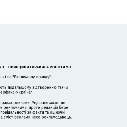
УП
ПРИНЦИПИ І ПРАВИЛА РОБОТИ УП
я) на "Економічну правду".
гають подальшому відтворенню та/чи
терфакс-Україна".
равах реклами. Редакція може не
 є рекламними, проте редакція бере
дповідальності за факти та оціночні
за зміст реклами несе рекламодавець.