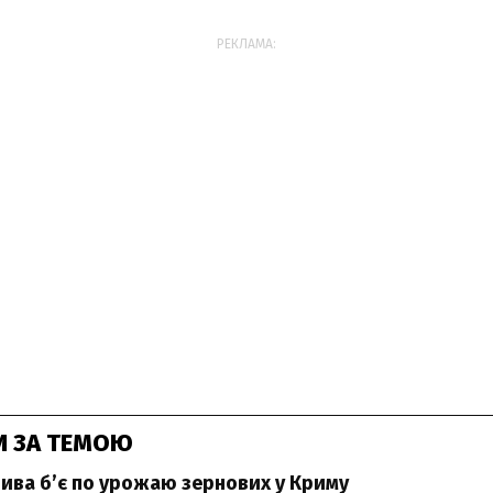
РЕКЛАМА:
И ЗА ТЕМОЮ
ива б’є по урожаю зернових у Криму