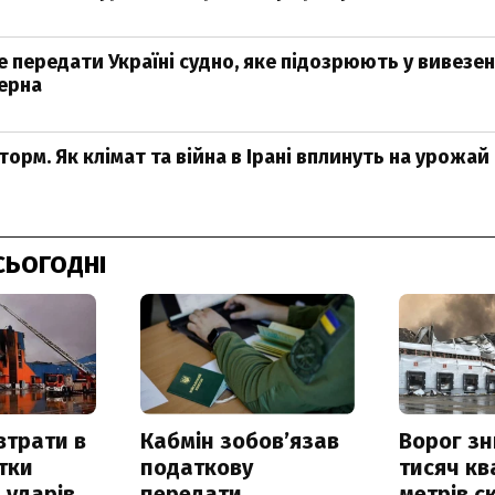
 передати Україні судно, яке підозрюють у вивезен
ерна
орм. Як клімат та війна в Ірані вплинуть на урожай
СЬОГОДНІ
втрати в
Кабмін зобовʼязав
Ворог з
итки
податкову
тисяч к
 ударів
передати
метрів с