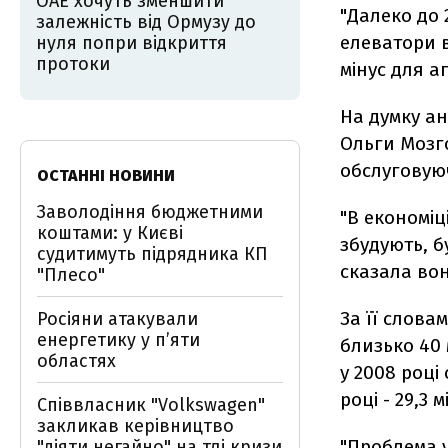
ОАЕ хочуть зменшити
"Далеко до 
залежність від Ормузу до
елеватори в
нуля попри відкриття
протоки
мінус для а
На думку а
Ольги Мозг
обслуговую
ОСТАННІ НОВИНИ
Заволодіння бюджетними
"В економіц
коштами: у Києві
збудують, б
судитимуть підрядника КП
сказала вон
"Плесо"
За її слова
Росіяни атакували
енергетику у пʼяти
близько 40 
областях
у 2008 році
році - 29,3 
Співвласник "Volkswagen"
закликав керівництво
"Проблема 
"діяти негайно" на тлі кризи