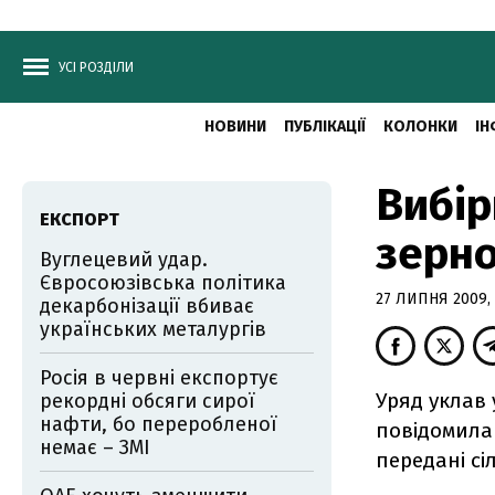
УСІ РОЗДІЛИ
НОВИНИ
ПУБЛІКАЦІЇ
КОЛОНКИ
ІН
Вибір
ЕКСПОРТ
зерно
Вуглецевий удар.
Євросоюзівська політика
27 ЛИПНЯ 2009, 
декарбонізації вбиває
українських металургів
Росія в червні експортує
Уряд уклав
рекордні обсяги сирої
нафти, бо переробленої
повідомила 
немає – ЗМІ
передані с