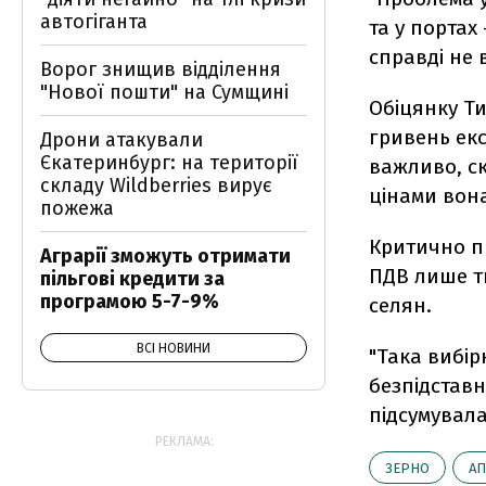
автогіганта
та у портах
справді не 
Ворог знищив відділення
"Нової пошти" на Сумщині
Обіцянку Т
гривень екс
Дрони атакували
Єкатеринбург: на території
важливо, с
складу Wildberries вирує
цінами вона
пожежа
Критично п
Аграрії зможуть отримати
ПДВ лише ти
пільгові кредити за
програмою 5-7-9%
селян.
ВСІ НОВИНИ
"Така вибі
безпідставн
підсумувала
РЕКЛАМА:
ЗЕРНО
АП