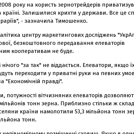
2008 року на користь зернотрейдерів приватизув
 країні. Залишилися крихти у держави. Все це с
граріїв", - зазначила Тимошенко.
налітика центру маркетингових досліджень "УкрА
ової, безкоштовного передавання елеваторів
чим кооперативам не буде.
і нічого "за так" не віддається. Елеватори, якщо ї
удуть переходити у приватні руки на певних умова
а "Економічній правді".
ми, потужності вітчизняних елеваторів дозволяют
мільйонів тонн зерна. Приблизно стільки ж скла
 селяни країни намолотили 53,3 мільйона тонн зер
мільйона тонн.
у нерівномірному розміщенні сховищ. Якщо в одн