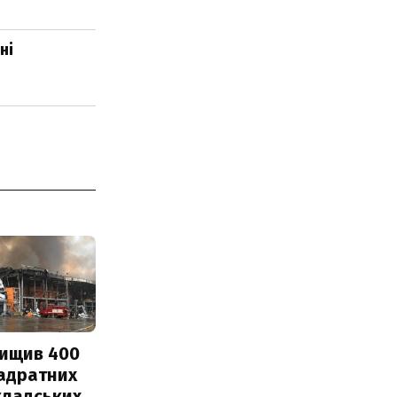
ні
нищив 400
вадратних
кладських