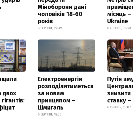
ь
Міноборони дані
приміще
чоловіків 18-60
місяць –
років
Ukraine
6 СЕРПНЯ, 19:39
6 СЕРПНЯ, 16:50
нищили
Електроенергія
Путін зм
розподілятиметься
Централ
 двох
за новим
знизити
гігантів:
принципом –
ставку –
фіцит
Шмигаль
6 СЕРПНЯ, 15:07
6 СЕРПНЯ, 18:23