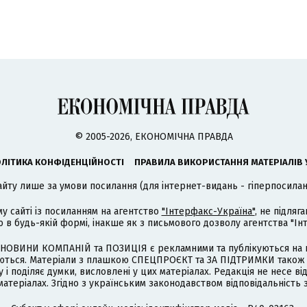
© 2005-2026, ЕКОНОМІЧНА ПРАВДА
ЛІТИКА КОНФІДЕНЦІЙНОСТІ
ПРАВИЛА ВИКОРИСТАННЯ МАТЕРІАЛІВ 
айту лише за умови посилання (для інтернет-видань - гіперпосиланн
му сайті із посиланням на агентство
"Інтерфакс-Україна"
, не підля
 будь-якій формі, інакше як з письмового дозволу агентства "Ін
НОВИНИ КОМПАНІЙ та ПОЗИЦІЯ є рекламними та публікуються на п
туються. Матеріали з плашкою СПЕЦПРОЄКТ та ЗА ПІДТРИМКИ також
 і поділяє думки, висловлені у цих матеріалах. Редакція не несе ві
атеріалах. Згідно з українським законодавством відповідальність 