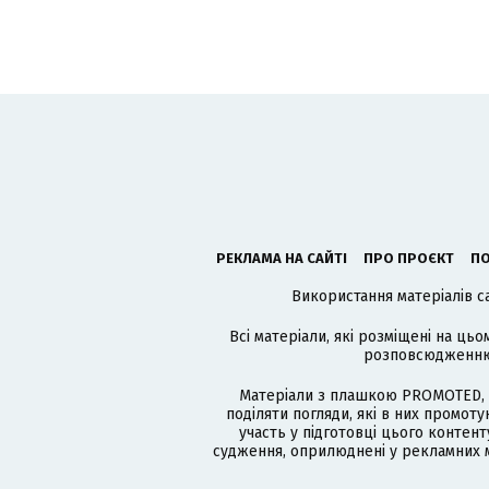
РЕКЛАМА НА САЙТІ
ПРО ПРОЄКТ
ПО
Використання матеріалів с
Всі матеріали, які розміщені на цьо
розповсюдженню в
Матеріали з плашкою PROMOTED, 
поділяти погляди, які в них промо
участь у підготовці цього контенту
судження, оприлюднені у рекламних м