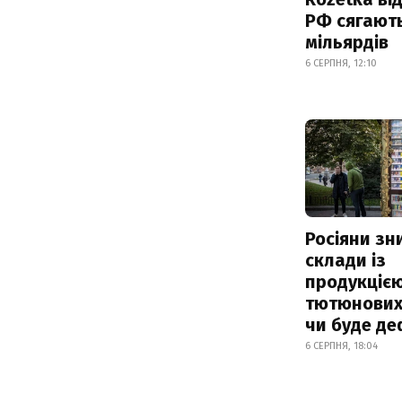
РФ сягают
мільярдів
6 СЕРПНЯ, 12:10
Росіяни з
склади із
продукцією
тютюнових 
чи буде де
6 СЕРПНЯ, 18:04