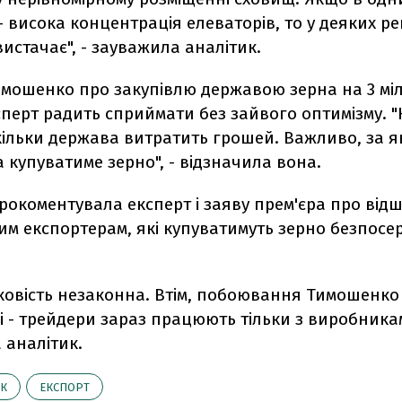
 - висока концентрація елеваторів, то у деяких ре
вистачає", - зауважила аналітик.
имошенко про закупівлю державою зерна на 3 мі
перт радить сприймати без зайвого оптимізму. "
кільки держава витратить грошей. Важливо, за 
 купуватиме зерно", - відзначила вона.
рокоментувала експерт і заяву прем'єра про від
м експортерам, які купуватимуть зерно безпосе
рковість незаконна. Втім, побоювання Тимошенко
і - трейдери зараз працюють тільки з виробникам
 аналітик.
К
ЕКСПОРТ