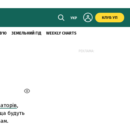
КЛУБ УП
УКР
В'Ю
ЗЕМЕЛЬНИЙ ГІД
WEEKLY CHARTS
РЕКЛАМА:
аторів
,
ща будуть
ам.