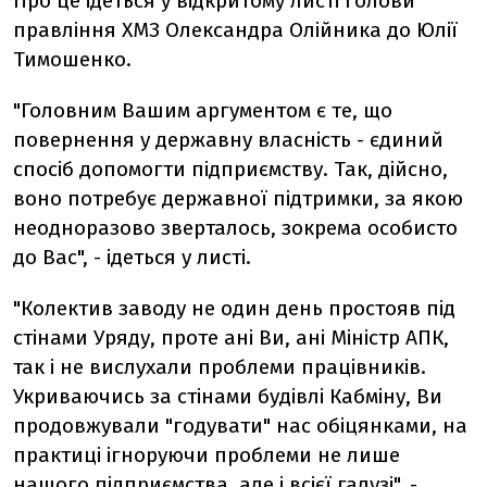
Про це ідеться у відкритому листі голови
правління ХМЗ Олександра Олійника до Юлії
Тимошенко.
"Головним Вашим аргументом є те, що
повернення у державну власність - єдиний
спосіб допомогти підприємству. Так, дійсно,
воно потребує державної підтримки, за якою
неодноразово зверталось, зокрема особисто
до Вас", - ідеться у листі.
"Колектив заводу не один день простояв під
стінами Уряду, проте ані Ви, ані Міністр АПК,
так і не вислухали проблеми працівників.
Укриваючись за стінами будівлі Кабміну, Ви
продовжували "годувати" нас обіцянками, на
практиці ігноруючи проблеми не лише
нашого підприємства, але і всієї галузі", -