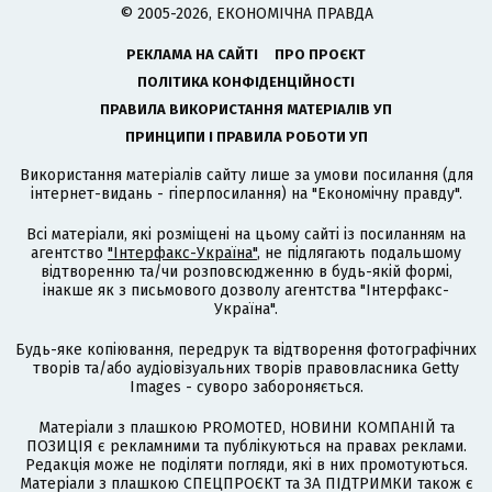
© 2005-2026, ЕКОНОМІЧНА ПРАВДА
РЕКЛАМА НА САЙТІ
ПРО ПРОЄКТ
ПОЛІТИКА КОНФІДЕНЦІЙНОСТІ
ПРАВИЛА ВИКОРИСТАННЯ МАТЕРІАЛІВ УП
ПРИНЦИПИ І ПРАВИЛА РОБОТИ УП
Використання матеріалів сайту лише за умови посилання (для
інтернет-видань - гіперпосилання) на "Економічну правду".
Всі матеріали, які розміщені на цьому сайті із посиланням на
агентство
"Інтерфакс-Україна"
, не підлягають подальшому
відтворенню та/чи розповсюдженню в будь-якій формі,
інакше як з письмового дозволу агентства "Інтерфакс-
Україна".
Будь-яке копіювання, передрук та відтворення фотографічних
творів та/або аудіовізуальних творів правовласника Getty
Images - суворо забороняється.
Матеріали з плашкою PROMOTED, НОВИНИ КОМПАНІЙ та
ПОЗИЦІЯ є рекламними та публікуються на правах реклами.
Редакція може не поділяти погляди, які в них промотуються.
Матеріали з плашкою СПЕЦПРОЄКТ та ЗА ПІДТРИМКИ також є