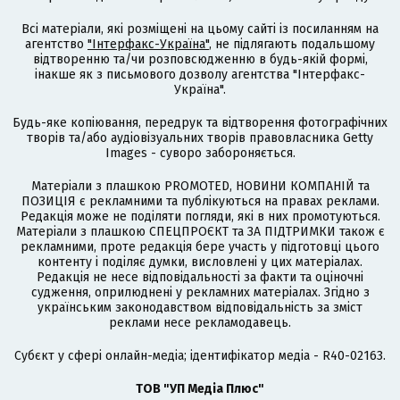
Всі матеріали, які розміщені на цьому сайті із посиланням на
агентство
"Інтерфакс-Україна"
, не підлягають подальшому
відтворенню та/чи розповсюдженню в будь-якій формі,
інакше як з письмового дозволу агентства "Інтерфакс-
Україна".
Будь-яке копіювання, передрук та відтворення фотографічних
творів та/або аудіовізуальних творів правовласника Getty
Images - суворо забороняється.
Матеріали з плашкою PROMOTED, НОВИНИ КОМПАНІЙ та
ПОЗИЦІЯ є рекламними та публікуються на правах реклами.
Редакція може не поділяти погляди, які в них промотуються.
Матеріали з плашкою СПЕЦПРОЄКТ та ЗА ПІДТРИМКИ також є
рекламними, проте редакція бере участь у підготовці цього
контенту і поділяє думки, висловлені у цих матеріалах.
Редакція не несе відповідальності за факти та оціночні
судження, оприлюднені у рекламних матеріалах. Згідно з
українським законодавством відповідальність за зміст
реклами несе рекламодавець.
Cубєкт у сфері онлайн-медіа; ідентифікатор медіа - R40-02163.
ТОВ "УП Медіа Плюс"