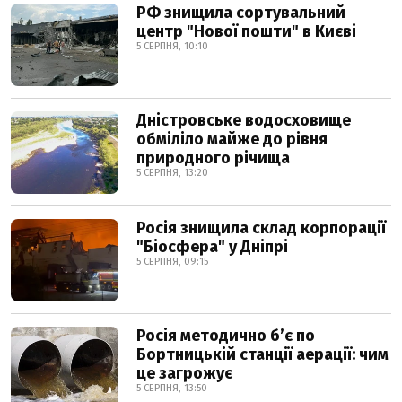
РФ знищила сортувальний
центр "Нової пошти" в Києві
5 СЕРПНЯ, 10:10
Дністровське водосховище
обміліло майже до рівня
природного річища
5 СЕРПНЯ, 13:20
Росія знищила склад корпорації
"Біосфера" у Дніпрі
5 СЕРПНЯ, 09:15
Росія методично б’є по
Бортницькій станції аерації: чим
це загрожує
5 СЕРПНЯ, 13:50