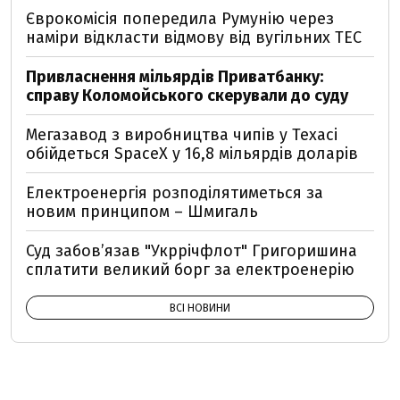
Єврокомісія попередила Румунію через
наміри відкласти відмову від вугільних ТЕС
Привласнення мільярдів Приватбанку:
справу Коломойського скерували до суду
Мегазавод з виробництва чипів у Техасі
обійдеться SpaceX у 16,8 мільярдів доларів
Електроенергія розподілятиметься за
новим принципом – Шмигаль
Суд забов’язав "Укррічфлот" Григоришина
сплатити великий борг за електроенерію
ВСІ НОВИНИ