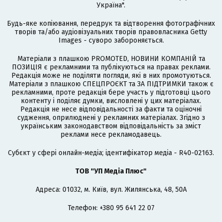
Україна".
Будь-яке копіювання, передрук та відтворення фотографічних
творів та/або аудіовізуальних творів правовласника Getty
Images - суворо забороняється.
Матеріали з плашкою PROMOTED, НОВИНИ КОМПАНІЙ та
ПОЗИЦІЯ є рекламними та публікуються на правах реклами.
Редакція може не поділяти погляди, які в них промотуються.
Матеріали з плашкою СПЕЦПРОЄКТ та ЗА ПІДТРИМКИ також є
рекламними, проте редакція бере участь у підготовці цього
контенту і поділяє думки, висловлені у цих матеріалах.
Редакція не несе відповідальності за факти та оціночні
судження, оприлюднені у рекламних матеріалах. Згідно з
українським законодавством відповідальність за зміст
реклами несе рекламодавець.
Cубєкт у сфері онлайн-медіа; ідентифікатор медіа - R40-02163.
ТОВ "УП Медіа Плюс"
Адреса: 01032, м. Київ, вул. Жилянська, 48, 50А
Телефон: +380 95 641 22 07