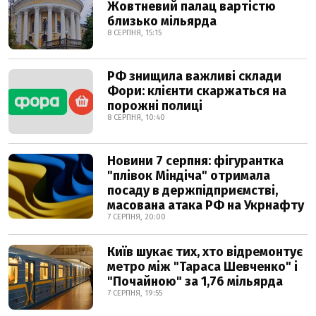
Жовтневий палац вартістю
близько мільярда
8 СЕРПНЯ, 15:15
РФ знищила важливі склади
Фори: клієнти скаржаться на
порожні полиці
8 СЕРПНЯ, 10:40
Новини 7 серпня: фігурантка
"плівок Міндіча" отримала
посаду в держпідприємстві,
масована атака РФ на Укрнафту
7 СЕРПНЯ, 20:00
Київ шукає тих, хто відремонтує
метро між "Тараса Шевченко" і
"Почайною" за 1,76 мільярда
7 СЕРПНЯ, 19:55