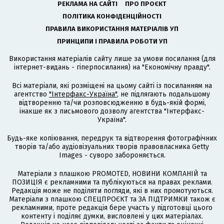
РЕКЛАМА НА САЙТІ
ПРО ПРОЄКТ
ПОЛІТИКА КОНФІДЕНЦІЙНОСТІ
ПРАВИЛА ВИКОРИСТАННЯ МАТЕРІАЛІВ УП
ПРИНЦИПИ І ПРАВИЛА РОБОТИ УП
Використання матеріалів сайту лише за умови посилання (для
інтернет-видань - гіперпосилання) на "Економічну правду".
Всі матеріали, які розміщені на цьому сайті із посиланням на
агентство
"Інтерфакс-Україна"
, не підлягають подальшому
відтворенню та/чи розповсюдженню в будь-якій формі,
інакше як з письмового дозволу агентства "Інтерфакс-
Україна".
Будь-яке копіювання, передрук та відтворення фотографічних
творів та/або аудіовізуальних творів правовласника Getty
Images - суворо забороняється.
Матеріали з плашкою PROMOTED, НОВИНИ КОМПАНІЙ та
ПОЗИЦІЯ є рекламними та публікуються на правах реклами.
Редакція може не поділяти погляди, які в них промотуються.
Матеріали з плашкою СПЕЦПРОЄКТ та ЗА ПІДТРИМКИ також є
рекламними, проте редакція бере участь у підготовці цього
контенту і поділяє думки, висловлені у цих матеріалах.