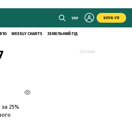
КЛУБ УП
УКР
В'Ю
WEEKLY CHARTS
ЗЕМЕЛЬНИЙ ГІД
7
РЕКЛАМА:
 за 25%
шого