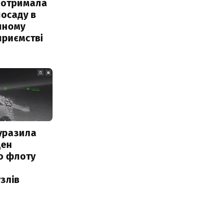
 отримала
посаду в
чному
приємстві
уразила
ден
о флоту
злів