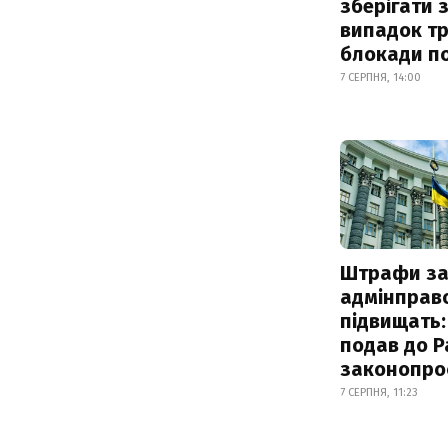
зберігати 
випадок т
блокади по
7 СЕРПНЯ, 14:00
Штрафи з
адмінправ
підвищать:
подав до Р
законопро
7 СЕРПНЯ, 11:23