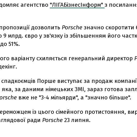
ідомляє агентство
"ЛІГАБізнесІнформ"
з посиланн
пропозиції дозволить
Porsche
значно скоротити 
о 9 млрд. євро у зв'язку із збільшенням його част
до 51%.
кого варіанту схиляється генеральний директор
декінг.
 спадкоємців Порше виступає за продаж компані
, яка, за даними німецьких ЗМІ, зараз готова зап
orsche
вже не "3-4 мільярди", а "значно більше".
переможцем із цього сімейного протистояння, ви
аглядової ради
Porsche
23 липня.