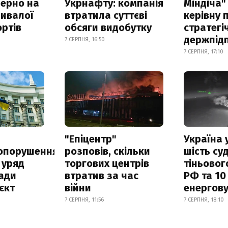
зерно на
Укрнафту: компанія
Міндіча"
ривалої
втратила суттєві
керівну 
ртів
обсяги видобутку
стратегі
держпід
7 СЕРПНЯ, 16:50
7 СЕРПНЯ, 17:10
а
"Епіцентр"
Україна 
опорушення
розповів, скільки
шість су
 уряд
торгових центрів
тіньовог
ади
втратив за час
РФ та 10
єкт
війни
енергову
7 СЕРПНЯ, 11:56
7 СЕРПНЯ, 18:10