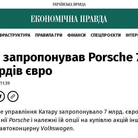
ФРАСТРУКТУРА
ПРАВИЛА ГРИ
ФІНАНСИ
СПЕЦПРОЄКТИ
ІНТЕР
 запропонував Porsche 
рдів євро
11:39
е управління Катару запропонувало 7 млрд. євро
нії
Porsche
і належні їй опції на купівлю акцій ін
 автоконцерну
Volkswagen
.