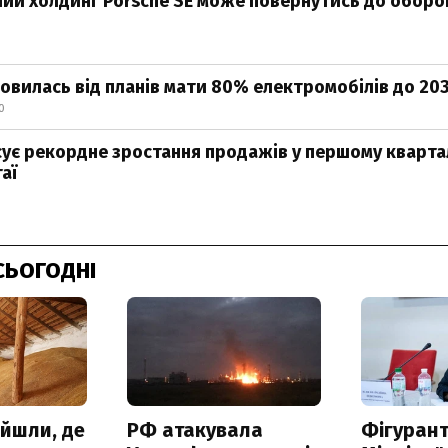
ий холдинг Porsche SE може повернутись до оборо
мовилась від планів мати 80% електромобілів до 20
0
сує рекордне зростання продажів у першому кварта
аї
СЬОГОДНІ
айшли, де
РФ атакувала
Фігурант