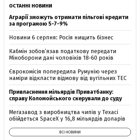
ОСТАННІ НОВИНИ
Аграрії зможуть отримати пільгові кредити
за програмою 5-7-9%
Новини 6 серпня: Росія нищить бізнес
Кабмін зобовʼязав податкову передати
Міноборони дані чоловіків 18-60 років
Єврокомісія попередила Румунію через
наміри відкласти відмову від вугільних ТЕС
Привласнення мільярдів Приватбанку:
справу Коломойського скерували до суду
Мегазавод з виробництва чипів у Техасі
обійдеться SpaceX у 16,8 мільярдів доларів
ВСІ НОВИНИ