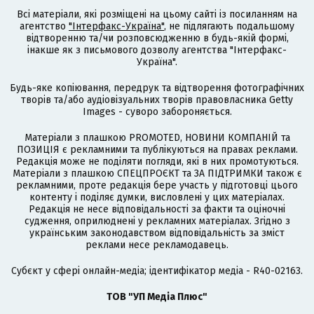
Всі матеріали, які розміщені на цьому сайті із посиланням на
агентство
"Інтерфакс-Україна"
, не підлягають подальшому
відтворенню та/чи розповсюдженню в будь-якій формі,
інакше як з письмового дозволу агентства "Інтерфакс-
Україна".
Будь-яке копіювання, передрук та відтворення фотографічних
творів та/або аудіовізуальних творів правовласника Getty
Images - суворо забороняється.
Матеріали з плашкою PROMOTED, НОВИНИ КОМПАНІЙ та
ПОЗИЦІЯ є рекламними та публікуються на правах реклами.
Редакція може не поділяти погляди, які в них промотуються.
Матеріали з плашкою СПЕЦПРОЄКТ та ЗА ПІДТРИМКИ також є
рекламними, проте редакція бере участь у підготовці цього
контенту і поділяє думки, висловлені у цих матеріалах.
Редакція не несе відповідальності за факти та оціночні
судження, оприлюднені у рекламних матеріалах. Згідно з
українським законодавством відповідальність за зміст
реклами несе рекламодавець.
Cубєкт у сфері онлайн-медіа; ідентифікатор медіа - R40-02163.
ТОВ "УП Медіа Плюс"