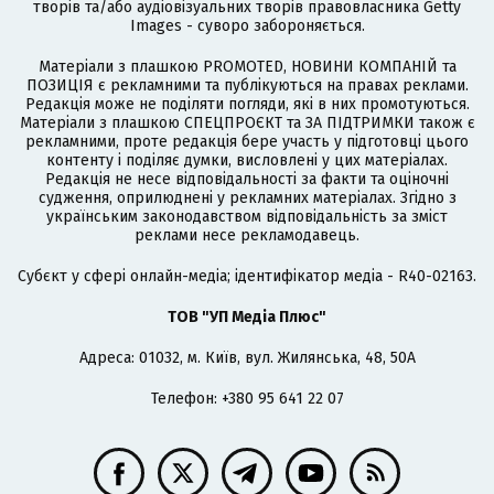
творів та/або аудіовізуальних творів правовласника Getty
Images - суворо забороняється.
Матеріали з плашкою PROMOTED, НОВИНИ КОМПАНІЙ та
ПОЗИЦІЯ є рекламними та публікуються на правах реклами.
Редакція може не поділяти погляди, які в них промотуються.
Матеріали з плашкою СПЕЦПРОЄКТ та ЗА ПІДТРИМКИ також є
рекламними, проте редакція бере участь у підготовці цього
контенту і поділяє думки, висловлені у цих матеріалах.
Редакція не несе відповідальності за факти та оціночні
судження, оприлюднені у рекламних матеріалах. Згідно з
українським законодавством відповідальність за зміст
реклами несе рекламодавець.
Cубєкт у сфері онлайн-медіа; ідентифікатор медіа - R40-02163.
ТОВ "УП Медіа Плюс"
Адреса: 01032, м. Київ, вул. Жилянська, 48, 50А
Телефон: +380 95 641 22 07