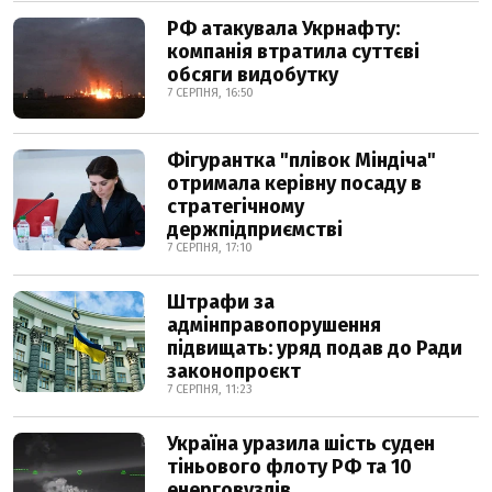
РФ атакувала Укрнафту:
компанія втратила суттєві
обсяги видобутку
7 СЕРПНЯ, 16:50
Фігурантка "плівок Міндіча"
отримала керівну посаду в
стратегічному
держпідприємстві
7 СЕРПНЯ, 17:10
Штрафи за
адмінправопорушення
підвищать: уряд подав до Ради
законопроєкт
7 СЕРПНЯ, 11:23
Україна уразила шість суден
тіньового флоту РФ та 10
енерговузлів