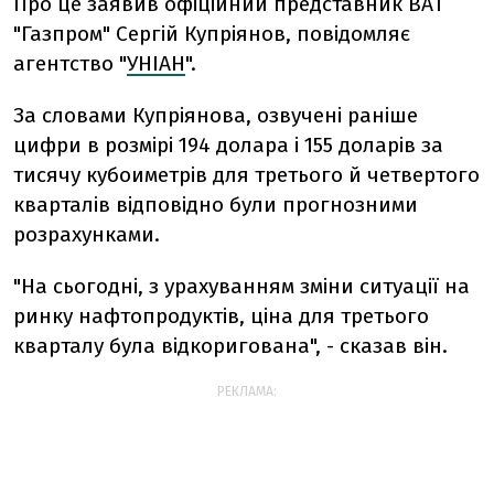
Про це заявив офіційний представник ВАТ
"Газпром" Сергій Купріянов, повідомляє
агентство "
УНІАН
".
За словами Купріянова, озвучені раніше
цифри в розмірі 194 долара і 155 доларів за
тисячу кубоиметрів для третього й четвертого
кварталів відповідно були прогнозними
розрахунками.
"На сьогодні, з урахуванням зміни ситуації на
ринку нафтопродуктів, ціна для третього
кварталу була відкоригована", - сказав він.
РЕКЛАМА: