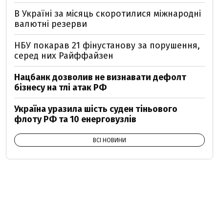
В Україні за місяць скоротилися міжнародні
валютні резерви
НБУ покарав 21 фінустанову за порушення,
серед них Райффайзен
Нацбанк дозволив не визнавати дефолт
бізнесу на тлі атак РФ
Україна уразила шість суден тіньового
флоту РФ та 10 енерговузлів
ВСІ НОВИНИ