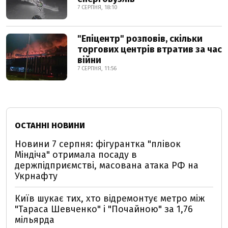
7 СЕРПНЯ, 18:10
"Епіцентр" розповів, скільки
торгових центрів втратив за час
війни
7 СЕРПНЯ, 11:56
ОСТАННІ НОВИНИ
Новини 7 серпня: фігурантка "плівок
Міндіча" отримала посаду в
держпідприємстві, масована атака РФ на
Укрнафту
Київ шукає тих, хто відремонтує метро між
"Тараса Шевченко" і "Почайною" за 1,76
мільярда