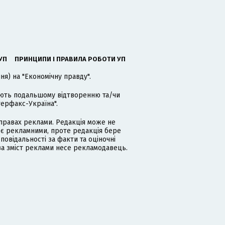
УП
ПРИНЦИПИ І ПРАВИЛА РОБОТИ УП
я) на "Економічну правду".
гають подальшому відтворенню та/чи
терфакс-Україна".
равах реклами. Редакція може не
 є рекламними, проте редакція бере
дповідальності за факти та оціночні
за зміст реклами несе рекламодавець.