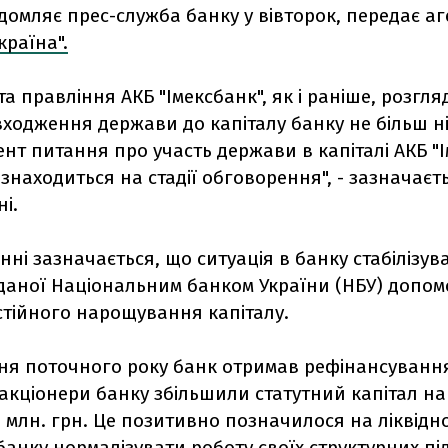
домляє прес-служба банку у вівторок, передає а
країна".
та правління АКБ "Імексбанк", як і раніше, розгл
одження держави до капіталу банку не більш ніж
нт питання про участь держави в капіталі АКБ "І
, знаходиться на стадії обговорення", - зазначаєт
і.
нні зазначається, що ситуація в банку стабілізув
даної Національним банком України (НБУ) допом
стійного нарощування капіталу.
ітня поточного року банк отримав рефінансування
акціонери банку збільшили статутний капітал на 
95 млн. грн. Це позитивно позначилося на ліквіднос
анку нормалізувати роботу своїх структурних під