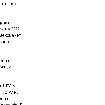
гентство
ядають
 на 39% ...
мексбанк",
ься в
алася
оги, а
 НБУ. У
150 млн.
ті і
розділів. В