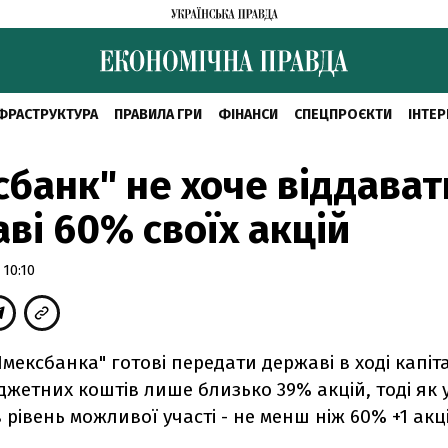
ФРАСТРУКТУРА
ПРАВИЛА ГРИ
ФІНАНСИ
СПЕЦПРОЄКТИ
ІНТЕР
сбанк" не хоче віддават
ві 60% своїх акцій
 10:10
Імексбанка" готові передати державі в ході капіта
жетних коштів лише близько 39% акцій, тоді як 
рівень можливої участі - не менш ніж 60% +1 акці