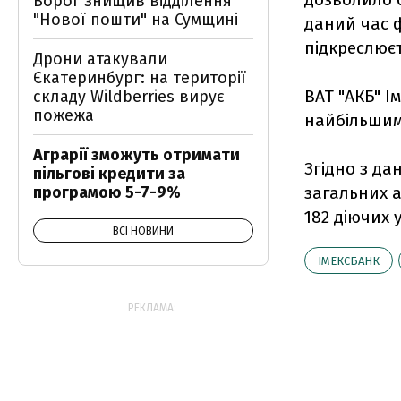
Ворог знищив відділення
"Нової пошти" на Сумщині
даний час ф
підкреслюєт
Дрони атакували
Єкатеринбург: на території
ВАТ "АКБ" І
складу Wildberries вирує
пожежа
найбільшим 
Аграрії зможуть отримати
Згідно з да
пільгові кредити за
програмою 5-7-9%
загальних а
182 діючих у
ВСІ НОВИНИ
ІМЕКСБАНК
РЕКЛАМА: