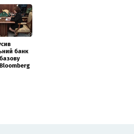
усив
ьний банк
 базову
 Bloomberg