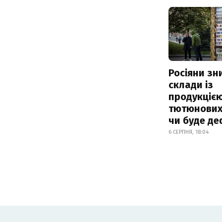
Росіяни з
склади із
продукцією
тютюнових 
чи буде де
6 СЕРПНЯ, 18:04