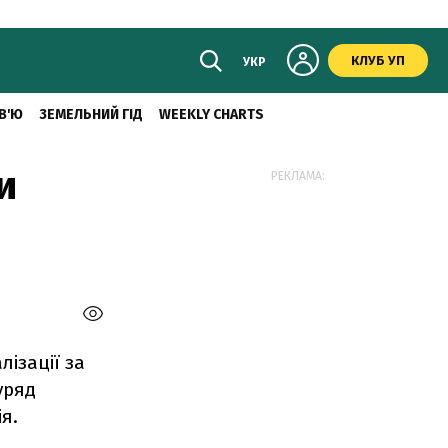
КЛУБ УП
УКР
В'Ю
ЗЕМЕЛЬНИЙ ГІД
WEEKLY CHARTS
и
РЕКЛАМА:
лізації за
уряд
я.