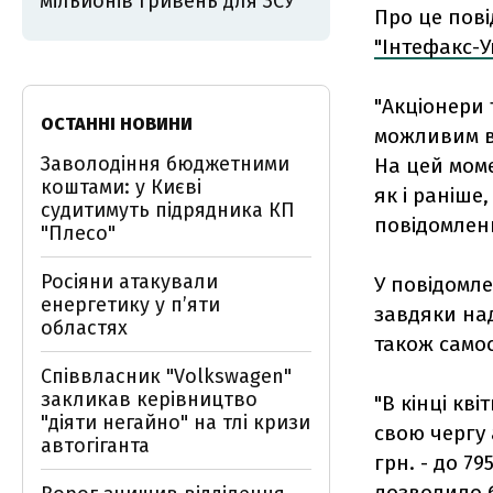
мільйонів гривень для ЗСУ
Про це пові
"Інтефакс-У
"Акціонери 
ОСТАННІ НОВИНИ
можливим вх
Заволодіння бюджетними
На цей моме
коштами: у Києві
як і раніше
судитимуть підрядника КП
повідомленн
"Плесо"
Росіяни атакували
У повідомле
енергетику у пʼяти
завдяки на
областях
також само
Співвласник "Volkswagen"
закликав керівництво
"В кінці кв
"діяти негайно" на тлі кризи
свою чергу 
автогіганта
грн. - до 7
дозволило б