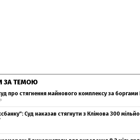
И ЗА ТЕМОЮ
суд про стягнення майнового комплексу за боргами
59
сбанку": Суд наказав стягнути з Клімова 300 мільйо
У