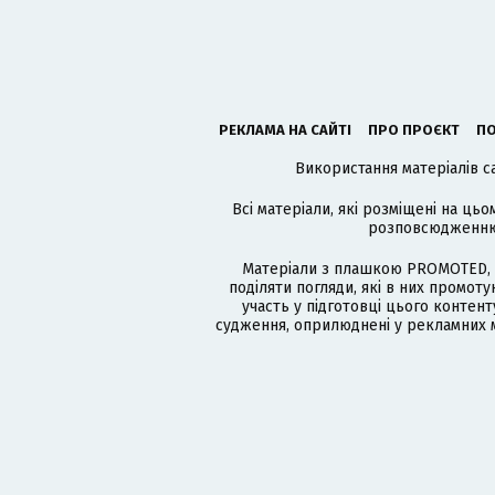
РЕКЛАМА НА САЙТІ
ПРО ПРОЄКТ
ПО
Використання матеріалів с
Всі матеріали, які розміщені на цьо
розповсюдженню в
Матеріали з плашкою PROMOTED, 
поділяти погляди, які в них промо
участь у підготовці цього контенту
судження, оприлюднені у рекламних м