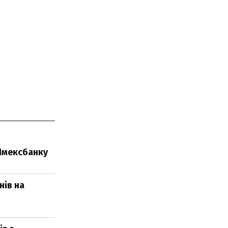
 Імексбанку
нів на