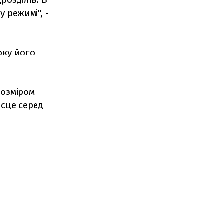
 режимі", -
оку його
розміром
ісце серед