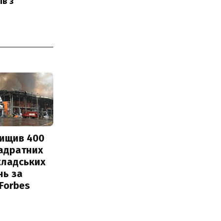
ів з
нищив 400
вадратних
кладських
нь за
 Forbes