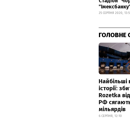
Стадіон "Чо
"Імексбанку
25 СЕРПНЯ 2020, 13:5
ГОЛОВНЕ 
Найбільші 
історії: зб
Rozetka від
РФ сягают
мільярдів
6 СЕРПНЯ, 12:10