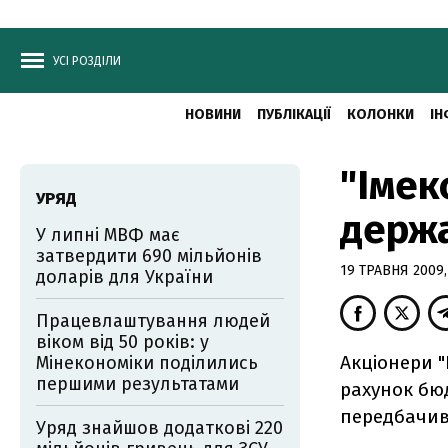
УСІ РОЗДІЛИ
НОВИНИ
ПУБЛІКАЦІЇ
КОЛОНКИ
ІН
"Імек
УРЯД
держа
У липні МВФ має
затвердити 690 мільйонів
19 ТРАВНЯ 2009,
доларів для України
Працевлаштування людей
віком від 50 років: у
Акціонери "
Мінекономіки поділились
першими результатами
рахунок бюд
передбачив 
Уряд знайшов додаткові 220