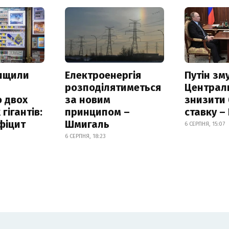
нищили
Електроенергія
Путін зм
розподілятиметься
Централ
 двох
за новим
знизити
гігантів:
принципом –
ставку –
фіцит
Шмигаль
6 СЕРПНЯ, 15:07
6 СЕРПНЯ, 18:23