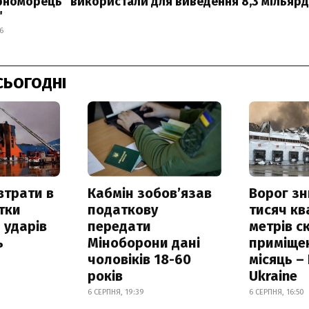
рноморець" використали для виведення 8,3 мільярд
"
6
СЬОГОДНІ
втрати в
Кабмін зобовʼязав
Ворог з
итки
податкову
тисяч к
 ударів
передати
метрів с
ь
Міноборони дані
приміще
чоловіків 18-60
місяць –
років
Ukraine
6 СЕРПНЯ, 19:39
6 СЕРПНЯ, 16:50