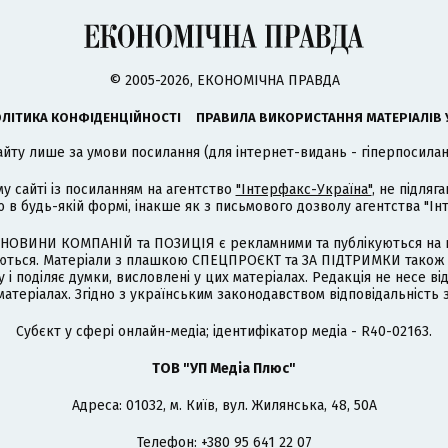
© 2005-2026, ЕКОНОМІЧНА ПРАВДА
ЛІТИКА КОНФІДЕНЦІЙНОСТІ
ПРАВИЛА ВИКОРИСТАННЯ МАТЕРІАЛІВ 
айту лише за умови посилання (для інтернет-видань - гіперпосиланн
му сайті із посиланням на агентство
"Інтерфакс-Україна"
, не підля
 будь-якій формі, інакше як з письмового дозволу агентства "Ін
НОВИНИ КОМПАНІЙ та ПОЗИЦІЯ є рекламними та публікуються на п
туються. Матеріали з плашкою СПЕЦПРОЄКТ та ЗА ПІДТРИМКИ також
 і поділяє думки, висловлені у цих матеріалах. Редакція не несе ві
атеріалах. Згідно з українським законодавством відповідальність 
Cубєкт у сфері онлайн-медіа; ідентифікатор медіа - R40-02163.
ТОВ "УП Медіа Плюс"
Адреса: 01032, м. Київ, вул. Жилянська, 48, 50А
Телефон: +380 95 641 22 07