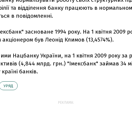
ілії та відділення банку працюють в нормальному
ься в повідомленні.
мексбанк" засноване 1994 року. На 1 квітня 2009 р
акціонером був Леонід Климов (13,4574%).
ними Нацбанку України, на 1 квітня 2009 року за 
ктивів (4,844 млрд. грн.) "Імексбанк" займав 34 м
 країні банків.
УРЯД
РЕКЛАМА: