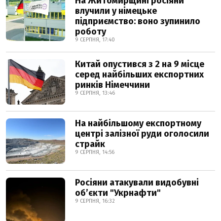
На Житомирщині росіяни
влучили у німецьке
підприємство: воно зупинило
роботу
9 СЕРПНЯ, 17:40
Китай опустився з 2 на 9 місце
серед найбільших експортних
ринків Німеччини
9 СЕРПНЯ, 13:46
На найбільшому експортному
центрі залізної руди оголосили
страйк
9 СЕРПНЯ, 14:56
Росіяни атакували видобувні
обʼєкти "Укрнафти"
9 СЕРПНЯ, 16:32