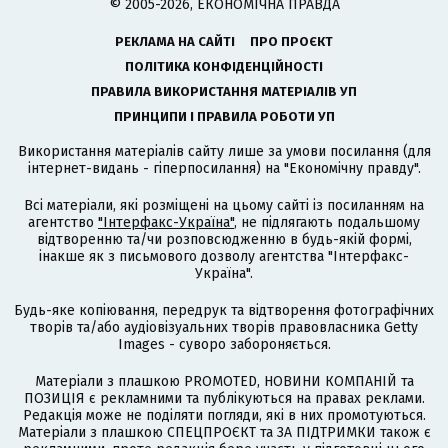
© 2005-2026, ЕКОНОМІЧНА ПРАВДА
РЕКЛАМА НА САЙТІ
ПРО ПРОЄКТ
ПОЛІТИКА КОНФІДЕНЦІЙНОСТІ
ПРАВИЛА ВИКОРИСТАННЯ МАТЕРІАЛІВ УП
ПРИНЦИПИ І ПРАВИЛА РОБОТИ УП
Використання матеріалів сайту лише за умови посилання (для
інтернет-видань - гіперпосилання) на "Економічну правду".
Всі матеріали, які розміщені на цьому сайті із посиланням на
агентство
"Інтерфакс-Україна"
, не підлягають подальшому
відтворенню та/чи розповсюдженню в будь-якій формі,
інакше як з письмового дозволу агентства "Інтерфакс-
Україна".
Будь-яке копіювання, передрук та відтворення фотографічних
творів та/або аудіовізуальних творів правовласника Getty
Images - суворо забороняється.
Матеріали з плашкою PROMOTED, НОВИНИ КОМПАНІЙ та
ПОЗИЦІЯ є рекламними та публікуються на правах реклами.
Редакція може не поділяти погляди, які в них промотуються.
Матеріали з плашкою СПЕЦПРОЄКТ та ЗА ПІДТРИМКИ також є