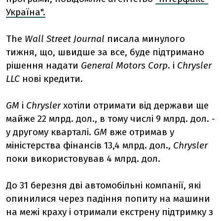
Україна".
The
Wall Street Journal
писала минулого
тижня, що, швидше за все, буде підтримано
рішення надати
General Motors Corp
. і
Chrysler
LLC
нові кредити.
GM
і
Chrysler
хотіли отримати від держави ще
майже 22 млрд. дол., в тому числі 9 млрд. дол. -
у другому кварталі.
GM
вже отримав у
міністерства фінансів 13,4 млрд. дол.,
Chrysler
поки використовував 4 млрд. дол.
До 31 березня дві автомобільні компанії, які
опинилися через падіння попиту на машини
на межі краху і отримали екстрену підтримку з