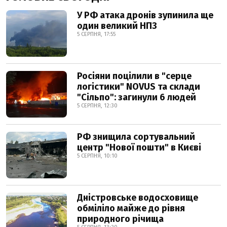
У РФ атака дронів зупинила ще
один великий НПЗ
5 СЕРПНЯ, 17:55
Росіяни поцілили в "серце
логістики" NOVUS та склади
"Сільпо": загинули 6 людей
5 СЕРПНЯ, 12:30
РФ знищила сортувальний
центр "Нової пошти" в Києві
5 СЕРПНЯ, 10:10
Дністровське водосховище
обміліло майже до рівня
природного річища