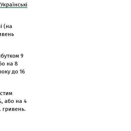
"Українські
і (на
ривень
ибутком 9
бо на 8
року до 16
истим
, або на 4
. гривень.