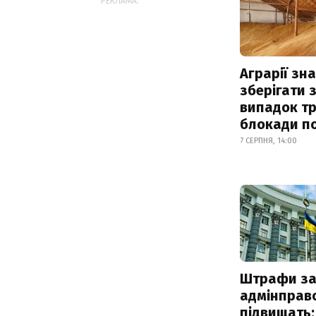
РЕКЛАМА:
Аграрії зн
зберігати 
випадок т
блокади по
7 СЕРПНЯ, 14:00
Штрафи з
адмінправ
підвищать: