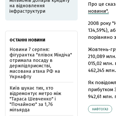
мільйонів доларів кредиту
Про це сказ
на відновлення
новини".
інфраструктури
2008 року "
134,59%), а
порівняно з
ОСТАННІ НОВИНИ
Жовтень-гру
Новини 7 серпня:
фігурантка "плівок Міндіча"
210,089 млн
отримала посаду в
015,02 млн.
держпідприємстві,
462,245 млн
масована атака РФ на
Укрнафту
Як повідомл
Київ шукає тих, хто
прибутком 3
відремонтує метро між
942,61 млн.
"Тараса Шевченко" і
"Почайною" за 1,76
мільярда
НАФТОГАЗ