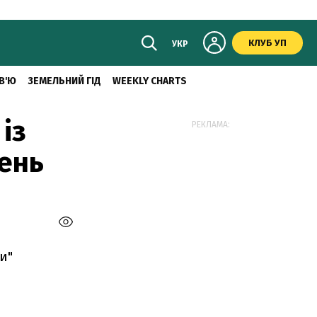
КЛУБ УП
УКР
В'Ю
ЗЕМЕЛЬНИЙ ГІД
WEEKLY CHARTS
із
РЕКЛАМА:
вень
и"