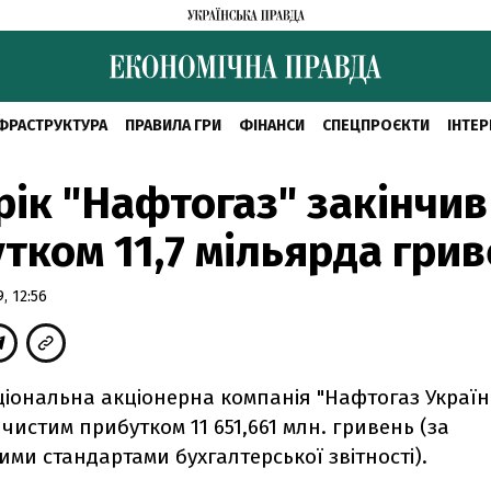
ФРАСТРУКТУРА
ПРАВИЛА ГРИ
ФІНАНСИ
СПЕЦПРОЄКТИ
ІНТЕР
рік "Нафтогаз" закінчив 
тком 11,7 мільярда гри
, 12:56
ціональна акціонерна компанія "Нафтогаз Україн
 чистим прибутком 11 651,661 млн. гривень (за
ми стандартами бухгалтерської звітності).