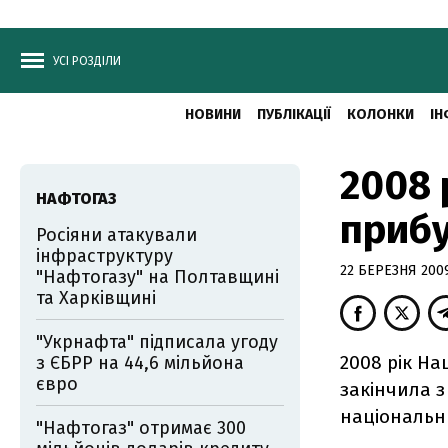
УСІ РОЗДІЛИ
НОВИНИ
ПУБЛІКАЦІЇ
КОЛОНКИ
ІН
2008 
НАФТОГАЗ
прибу
Росіяни атакували
інфраструктуру
22 БЕРЕЗНЯ 2009
"Нафтогазу" на Полтавщині
та Харківщині
"Укрнафта" підписала угоду
2008 рік На
з ЄБРР на 44,6 мільйона
євро
закінчила з
національни
"Нафтогаз" отримає 300