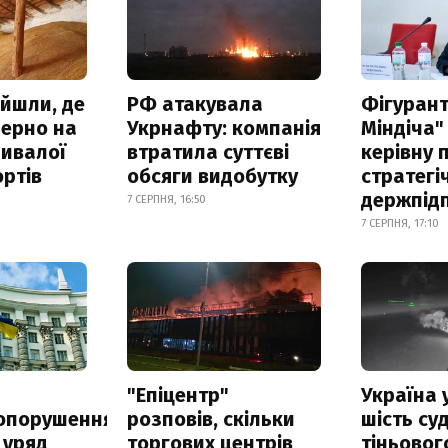
айшли, де
РФ атакувала
Фігурант
зерно на
Укрнафту: компанія
Міндіча"
ривалої
втратила суттєві
керівну 
ртів
обсяги видобутку
стратегі
держпід
7 СЕРПНЯ, 16:50
7 СЕРПНЯ, 17:10
а
"Епіцентр"
Україна 
опорушення
розповів, скільки
шість су
 уряд
торгових центрів
тіньовог