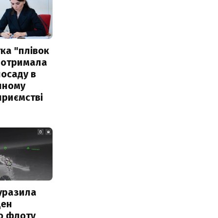
ка "плівок
 отримала
посаду в
чному
приємстві
уразила
ден
о флоту