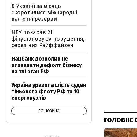
В Україні за місяць
скоротилися міжнародні
валютні резерви
НБУ покарав 21
фінустанову за порушення,
серед них Райффайзен
Нацбанк дозволив не
визнавати дефолт бізнесу
на тлі атак РФ
Україна уразила шість суден
тіньового флоту РФ та 10
енерговузлів
ВСІ НОВИНИ
ГОЛОВНЕ 