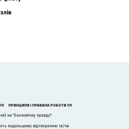
злів
УП
ПРИНЦИПИ І ПРАВИЛА РОБОТИ УП
я) на "Економічну правду".
гають подальшому відтворенню та/чи