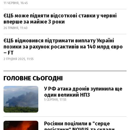
11 ЧЕРВНЯ, 16:45
ЄЦБ може підняти відсоткові ставки у червні
вперше за майже 3 роки
26 ТРАВНЯ, 11:40
ЄЦБ відмовився підтримати виплату Україні
позики за рахунок росактивів на 140 млрд євро
– FT
2 ГРУДНЯ 2025, 11:55
ГОЛОВНЕ СЬОГОДНІ
У РФ атака дронів зупинила ще
один великий НПЗ
5 СЕРПНЯ, 17:55
Росіяни поцілили в "серце
логістики" NOVUS та склади