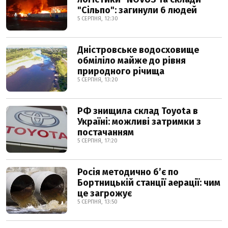
"Сільпо": загинули 6 людей
5 СЕРПНЯ, 12:30
Дністровське водосховище
обміліло майже до рівня
природного річища
5 СЕРПНЯ, 13:20
РФ знищила склад Toyota в
Україні: можливі затримки з
постачанням
5 СЕРПНЯ, 17:20
Росія методично б’є по
Бортницькій станції аерації: чим
це загрожує
5 СЕРПНЯ, 13:50