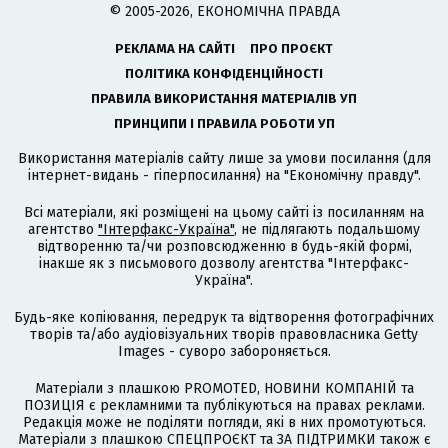
© 2005-2026, ЕКОНОМІЧНА ПРАВДА
РЕКЛАМА НА САЙТІ
ПРО ПРОЄКТ
ПОЛІТИКА КОНФІДЕНЦІЙНОСТІ
ПРАВИЛА ВИКОРИСТАННЯ МАТЕРІАЛІВ УП
ПРИНЦИПИ І ПРАВИЛА РОБОТИ УП
Використання матеріалів сайту лише за умови посилання (для
інтернет-видань - гіперпосилання) на "Економічну правду".
Всі матеріали, які розміщені на цьому сайті із посиланням на
агентство
"Інтерфакс-Україна"
, не підлягають подальшому
відтворенню та/чи розповсюдженню в будь-якій формі,
інакше як з письмового дозволу агентства "Інтерфакс-
Україна".
Будь-яке копіювання, передрук та відтворення фотографічних
творів та/або аудіовізуальних творів правовласника Getty
Images - суворо забороняється.
Матеріали з плашкою PROMOTED, НОВИНИ КОМПАНІЙ та
ПОЗИЦІЯ є рекламними та публікуються на правах реклами.
Редакція може не поділяти погляди, які в них промотуються.
Матеріали з плашкою СПЕЦПРОЄКТ та ЗА ПІДТРИМКИ також є