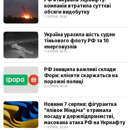
компанія втратила суттєві
обсяги видобутку
7 СЕРПНЯ, 16:50
Україна уразила шість суден
тіньового флоту РФ та 10
енерговузлів
7 СЕРПНЯ, 18:10
РФ знищила важливі склади
Фори: клієнти скаржаться на
порожні полиці
8 СЕРПНЯ, 10:40
Новини 7 серпня: фігурантка
"плівок Міндіча" отримала
посаду в держпідприємстві,
масована атака РФ на Укрнафту
7 СЕРПНЯ, 20:00