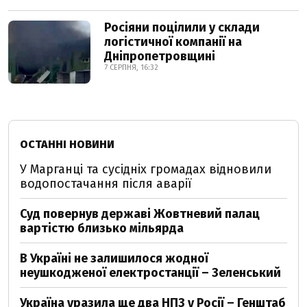
Росіяни поцілили у склади
логістичної компанії на
Дніпропетровщині
7 СЕРПНЯ, 16:32
ОСТАННІ НОВИНИ
У Марганці та сусідніх громадах відновили
водопостачання після аварії
Суд повернув державі Жовтневий палац
вартістю близько мільярда
В Україні не залишилося жодної
неушкодженої електростанції – Зеленський
Україна уразила ще два НПЗ у Росії – Генштаб