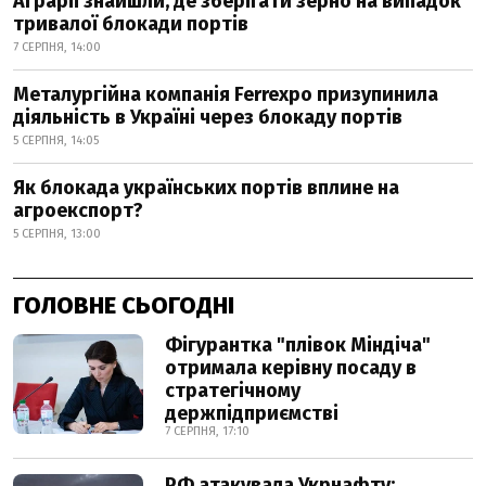
Аграрії знайшли, де зберігати зерно на випадок
тривалої блокади портів
7 СЕРПНЯ, 14:00
Металургійна компанія Ferrexpo призупинила
діяльність в Україні через блокаду портів
5 СЕРПНЯ, 14:05
Як блокада українських портів вплине на
агроекспорт?
5 СЕРПНЯ, 13:00
ГОЛОВНЕ СЬОГОДНІ
Фігурантка "плівок Міндіча"
отримала керівну посаду в
стратегічному
держпідприємстві
7 СЕРПНЯ, 17:10
РФ атакувала Укрнафту: