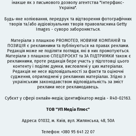
інакше як з письмового дозволу агентства "Інтерфакс-
Україна".
Будь-яке копіювання, передрук та відтворення фотографічних
творів та/або аудіовізуальних творів правовласника Getty
Images - суворо забороняється.
Матеріали з плашкою PROMOTED, НОВИНИ КОМПАНІЙ та
ПОЗИЦІЯ є рекламними та публікуються на правах реклами.
Редакція може не поділяти погляди, які в них промотуються.
Матеріали з плашкою СПЕЦПРОЄКТ та ЗА ПІДТРИМКИ також є
рекламними, проте редакція бере участь у підготовці цього
контенту і поділяє думки, висловлені у цих матеріалах.
Редакція не несе відповідальності за факти та оціночні
судження, оприлюднені у рекламних матеріалах. Згідно з
українським законодавством відповідальність за зміст
реклами несе рекламодавець.
Cубєкт у сфері онлайн-медіа; ідентифікатор медіа - R40-02163.
ТОВ "УП Медіа Плюс"
Адреса: 01032, м. Київ, вул. Жилянська, 48, 50А
Телефон: +380 95 641 22 07