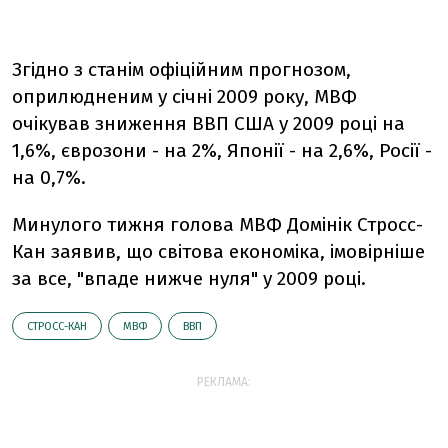
Згідно з станім офіційним прогнозом,
оприлюдненим у січні 2009 року, МВФ
очікував зниження ВВП США у 2009 році на
1,6%, єврозони - на 2%, Японії - на 2,6%, Росії -
на 0,7%.
Минулого тижня голова МВФ Домінік Стросс-
Кан заявив, що світова економіка, імовірніше
за все, "впаде нижче нуля" у 2009 році.
СТРОСС-КАН
МВФ
ВВП
РЕКЛАМА: