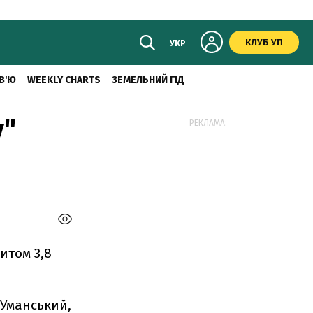
КЛУБ УП
УКР
В'Ю
WEEKLY CHARTS
ЗЕМЕЛЬНИЙ ГІД
у"
РЕКЛАМА:
итом 3,8
 Уманський,