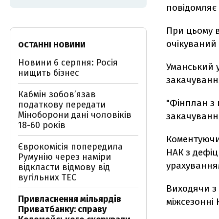
повідомляє
При цьому 
очікуваний 
ОСТАННІ НОВИНИ
Новини 6 серпня: Росія
Уманський 
нищить бізнес
закачування
Кабмін зобовʼязав
"Фінплан з 
податкову передати
Міноборони дані чоловіків
закачування
18-60 років
Коментуючи
Єврокомісія попередила
НАК з дефіц
Румунію через наміри
урахуванням
відкласти відмову від
вугільних ТЕС
Виходячи з 
Привласнення мільярдів
міжсезонні 
Приватбанку: справу