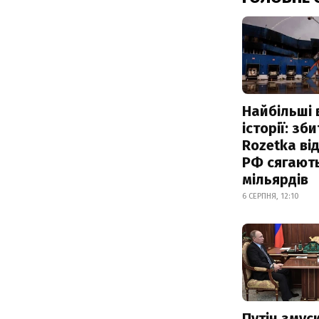
Найбільші 
історії: зб
Rozetka від
РФ сягают
мільярдів
6 СЕРПНЯ, 12:10
Путін змус