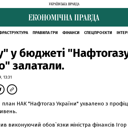
ФРАСТРУКТУРА
ПРАВИЛА ГРИ
ФІНАНСИ
СПЕЦПРОЄКТИ
ІНТЕР
у" у бюджеті "Нафтогаз
о" залатали.
, 13:31
 план НАК "Нафтогаз України" ухвалено з профіц
ривень.
ив виконуючий обов`язки міністра фінансів Ігор