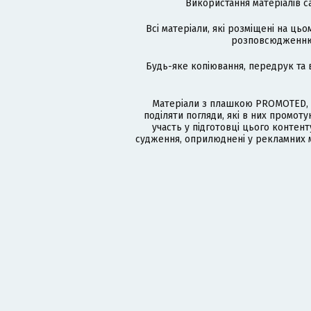
Використання матеріалів с
Всі матеріали, які розміщені на цьо
розповсюдженню в
Будь-яке копіювання, передрук та 
Матеріали з плашкою PROMOTED, 
поділяти погляди, які в них промо
участь у підготовці цього контенту
судження, оприлюднені у рекламних м