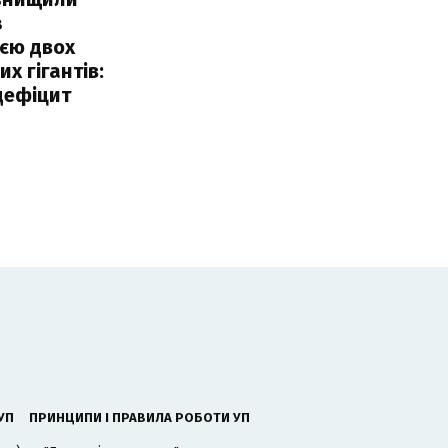
з
єю двох
х гігантів:
дефіцит
УП
ПРИНЦИПИ І ПРАВИЛА РОБОТИ УП