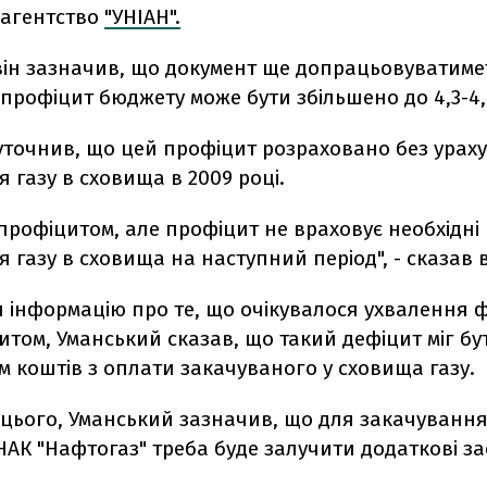
 агентство
"УНІАН".
він зазначив, що документ ще допрацьовуватимет
профіцит бюджету може бути збільшено до 4,3-4,7
уточнив, що цей профіцит розраховано без урах
 газу в сховища в 2009 році.
профіцитом, але профіцит не враховує необхідні
 газу в сховища на наступний період", - сказав в
 інформацію про те, що очікувалося ухвалення 
итом, Уманський сказав, що такий дефіцит міг бу
 коштів з оплати закачуваного у сховища газу.
цього, Уманський зазначив, що для закачування
НАК "Нафтогаз" треба буде залучити додаткові за