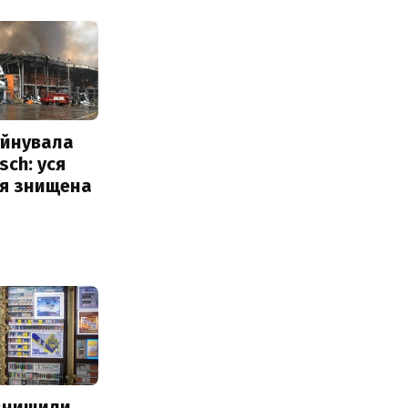
уйнувала
sch: уся
ія знищена
 знищили