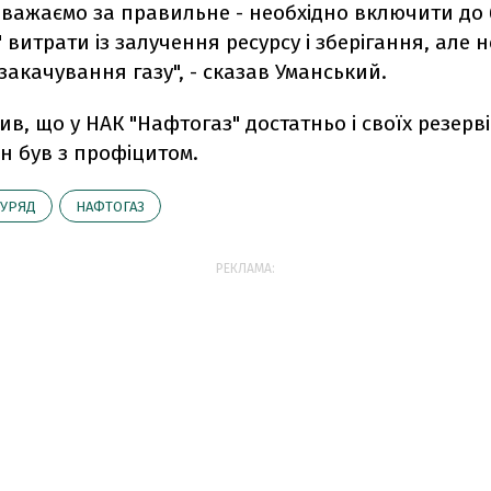
 вважаємо за правильне - необхідно включити до
 витрати із залучення ресурсу і зберігання, але н
 закачування газу", - сказав Уманський.
ив, що у НАК "Нафтогаз" достатньо і своїх резерві
н був з профіцитом.
УРЯД
НАФТОГАЗ
РЕКЛАМА: