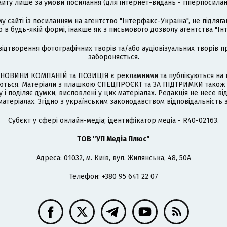
айту лише за умови посилання (для інтернет-видань - гіперпосиланн
му сайті із посиланням на агентство
"Інтерфакс-Україна"
, не підля
 будь-якій формі, інакше як з письмового дозволу агентства "Ін
відтворення фотографічних творів та/або аудіовізуальних творів п
забороняється.
НОВИНИ КОМПАНІЙ та ПОЗИЦІЯ є рекламними та публікуються на п
туються. Матеріали з плашкою СПЕЦПРОЄКТ та ЗА ПІДТРИМКИ також
 і поділяє думки, висловлені у цих матеріалах. Редакція не несе ві
атеріалах. Згідно з українським законодавством відповідальність 
Cубєкт у сфері онлайн-медіа; ідентифікатор медіа - R40-02163.
ТОВ "УП Медіа Плюс"
Адреса: 01032, м. Київ, вул. Жилянська, 48, 50А
Телефон: +380 95 641 22 07