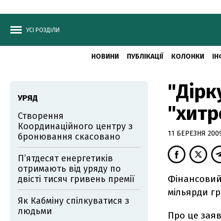
УСІ РОЗДІЛИ
НОВИНИ
ПУБЛІКАЦІЇ
КОЛОНКИ
ІН
"Дірк
УРЯД
"хитр
Створення
Координаційного центру з
11 БЕРЕЗНЯ 2009
бронювання скасовано
П’ятдесят енергетиків
отримають від уряду по
Фінансовий
двісті тисяч гривень премії
мільярди г
Як Кабміну спілкуватися з
людьми
Про це заяв