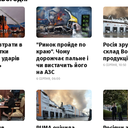
втрати в
"Ринок пройде по
Росія зр
итки
краю". Чому
склад Bo
 ударів
дорожчає пальне і
продукц
ь
чи вистачить його
6 СЕРПНЯ, 10:50
на АЗС
6 СЕРПНЯ, 06:00
ив
PUMA оцінила
Росіяни