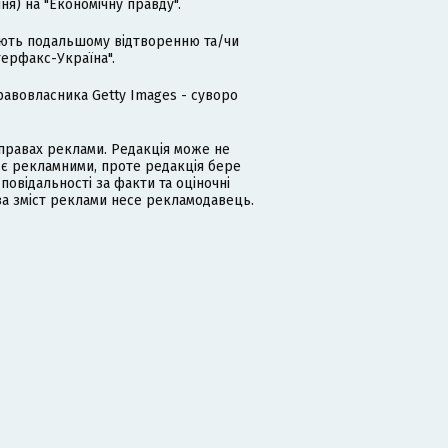
я) на "Економічну правду".
гають подальшому відтворенню та/чи
терфакс-Україна".
равовласника Getty Images - суворо
равах реклами. Редакція може не
 є рекламними, проте редакція бере
дповідальності за факти та оціночні
за зміст реклами несе рекламодавець.