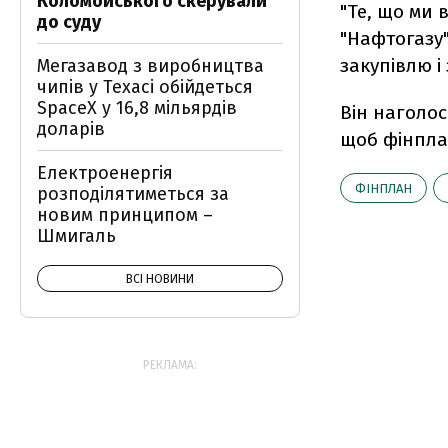
Коломойського скерували
"Те, що ми
до суду
"Нафтогазу"
закупівлю і
Мегазавод з виробництва
чипів у Техасі обійдеться
SpaceX у 16,8 мільярдів
Він наголос
доларів
щоб фінпла
Електроенергія
ФІНПЛАН
розподілятиметься за
новим принципом –
Шмигаль
ВСІ НОВИНИ
РЕКЛАМА: