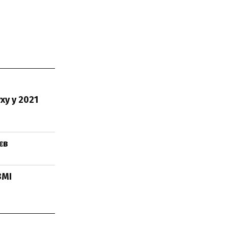
ху у 2021
єв
ЗМІ