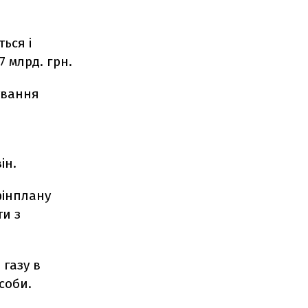
ься і
 млрд. грн.
ування
ін.
фінплану
ти з
 газу в
соби.