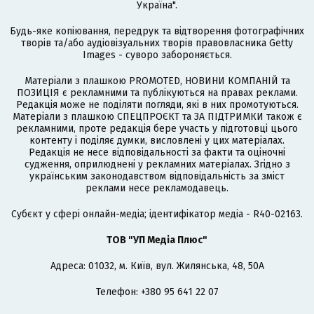
Україна".
Будь-яке копіювання, передрук та відтворення фотографічних
творів та/або аудіовізуальних творів правовласника Getty
Images - суворо забороняється.
Матеріали з плашкою PROMOTED, НОВИНИ КОМПАНІЙ та
ПОЗИЦІЯ є рекламними та публікуються на правах реклами.
Редакція може не поділяти погляди, які в них промотуються.
Матеріали з плашкою СПЕЦПРОЄКТ та ЗА ПІДТРИМКИ також є
рекламними, проте редакція бере участь у підготовці цього
контенту і поділяє думки, висловлені у цих матеріалах.
Редакція не несе відповідальності за факти та оціночні
судження, оприлюднені у рекламних матеріалах. Згідно з
українським законодавством відповідальність за зміст
реклами несе рекламодавець.
Cубєкт у сфері онлайн-медіа; ідентифікатор медіа - R40-02163.
ТОВ "УП Медіа Плюс"
Адреса: 01032, м. Київ, вул. Жилянська, 48, 50А
Телефон: +380 95 641 22 07