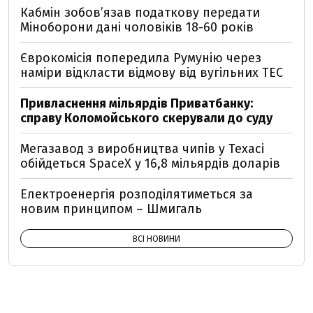
Кабмін зобовʼязав податкову передати
Міноборони дані чоловіків 18-60 років
Єврокомісія попередила Румунію через
наміри відкласти відмову від вугільних ТЕС
Привласнення мільярдів Приватбанку:
справу Коломойського скерували до суду
Мегазавод з виробництва чипів у Техасі
обійдеться SpaceX у 16,8 мільярдів доларів
Електроенергія розподілятиметься за
новим принципом – Шмигаль
ВСІ НОВИНИ