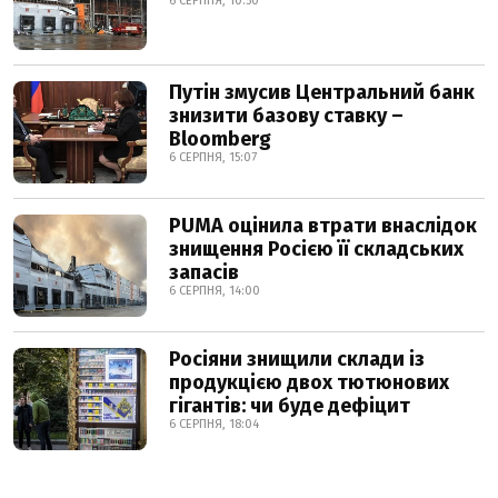
6 СЕРПНЯ, 10:50
Путін змусив Центральний банк
знизити базову ставку –
Bloomberg
6 СЕРПНЯ, 15:07
PUMA оцінила втрати внаслідок
знищення Росією її складських
запасів
6 СЕРПНЯ, 14:00
Росіяни знищили склади із
продукцією двох тютюнових
гігантів: чи буде дефіцит
6 СЕРПНЯ, 18:04