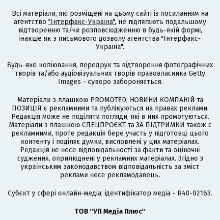
Всі матеріали, які розміщені на цьому сайті із посиланням на
агентство
"Інтерфакс-Україна"
, не підлягають подальшому
відтворенню та/чи розповсюдженню в будь-якій формі,
інакше як з письмового дозволу агентства "Інтерфакс-
Україна".
Будь-яке копіювання, передрук та відтворення фотографічних
творів та/або аудіовізуальних творів правовласника Getty
Images - суворо забороняється.
Матеріали з плашкою PROMOTED, НОВИНИ КОМПАНІЙ та
ПОЗИЦІЯ є рекламними та публікуються на правах реклами.
Редакція може не поділяти погляди, які в них промотуються.
Матеріали з плашкою СПЕЦПРОЄКТ та ЗА ПІДТРИМКИ також є
рекламними, проте редакція бере участь у підготовці цього
контенту і поділяє думки, висловлені у цих матеріалах.
Редакція не несе відповідальності за факти та оціночні
судження, оприлюднені у рекламних матеріалах. Згідно з
українським законодавством відповідальність за зміст
реклами несе рекламодавець.
Cубєкт у сфері онлайн-медіа; ідентифікатор медіа - R40-02163.
ТОВ "УП Медіа Плюс"