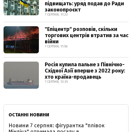
підвищать: уряд подав до Ради
законопроєкт
7 СЕРПНЯ, 11:23
"Епіцентр" розповів, скільки
торгових центрів втратив за час
війни
7 СЕРПНЯ, 11:56
Росія купила пальне з Північно-
Східної Азії вперше з 2022 року:
хто країна-продавець
7 СЕРПНЯ, 13:35
ОСТАННІ НОВИНИ
Новини 7 серпня: фігурантка "плівок
Міндіча" отримала посаду в