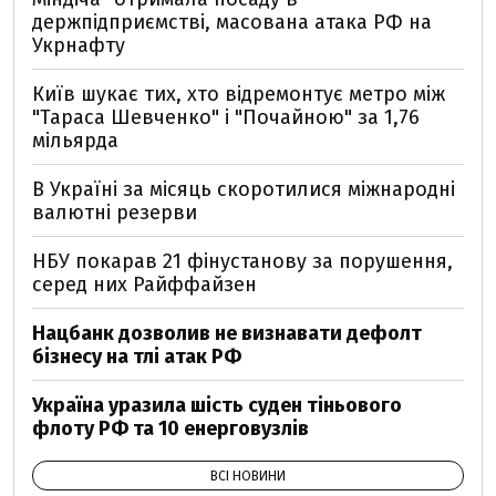
держпідприємстві, масована атака РФ на
Укрнафту
Київ шукає тих, хто відремонтує метро між
"Тараса Шевченко" і "Почайною" за 1,76
мільярда
В Україні за місяць скоротилися міжнародні
валютні резерви
НБУ покарав 21 фінустанову за порушення,
серед них Райффайзен
Нацбанк дозволив не визнавати дефолт
бізнесу на тлі атак РФ
Україна уразила шість суден тіньового
флоту РФ та 10 енерговузлів
ВСІ НОВИНИ