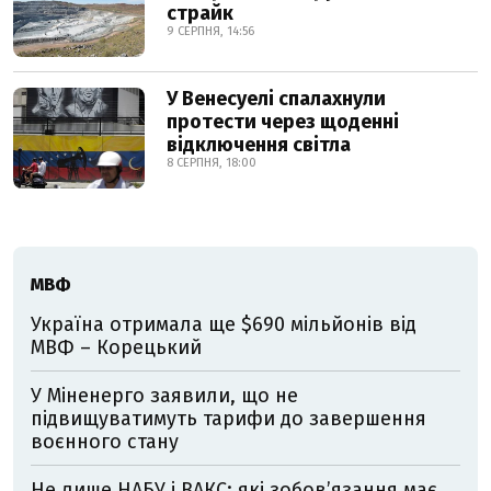
страйк
9 СЕРПНЯ, 14:56
У Венесуелі спалахнули
протести через щоденні
відключення світла
8 СЕРПНЯ, 18:00
МВФ
Україна отримала ще $690 мільйонів від
МВФ – Корецький
У Міненерго заявили, що не
підвищуватимуть тарифи до завершення
воєнного стану
Не лише НАБУ і ВАКС: які зобов’язання має