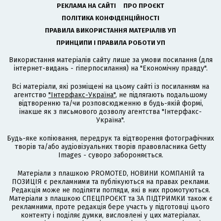
РЕКЛАМА НА САЙТІ
ПРО ПРОЄКТ
ПОЛІТИКА КОНФІДЕНЦІЙНОСТІ
ПРАВИЛА ВИКОРИСТАННЯ МАТЕРІАЛІВ УП
ПРИНЦИПИ І ПРАВИЛА РОБОТИ УП
Використання матеріалів сайту лише за умови посилання (для
інтернет-видань - гіперпосилання) на "Економічну правду".
Всі матеріали, які розміщені на цьому сайті із посиланням на
агентство
"Інтерфакс-Україна"
, не підлягають подальшому
відтворенню та/чи розповсюдженню в будь-якій формі,
інакше як з письмового дозволу агентства "Інтерфакс-
Україна".
Будь-яке копіювання, передрук та відтворення фотографічних
творів та/або аудіовізуальних творів правовласника Getty
Images - суворо забороняється.
Матеріали з плашкою PROMOTED, НОВИНИ КОМПАНІЙ та
ПОЗИЦІЯ є рекламними та публікуються на правах реклами.
Редакція може не поділяти погляди, які в них промотуються.
Матеріали з плашкою СПЕЦПРОЄКТ та ЗА ПІДТРИМКИ також є
рекламними, проте редакція бере участь у підготовці цього
контенту і поділяє думки, висловлені у цих матеріалах.