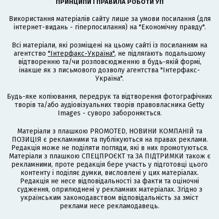
ПРИНЦИПИ І ПРАВИЛА РОБОТИ УП
Використання матеріалів сайту лише за умови посилання (для
інтернет-видань - гіперпосилання) на "Економічну правду".
Всі матеріали, які розміщені на цьому сайті із посиланням на
агентство
"Інтерфакс-Україна"
, не підлягають подальшому
відтворенню та/чи розповсюдженню в будь-якій формі,
інакше як з письмового дозволу агентства "Інтерфакс-
Україна".
Будь-яке копіювання, передрук та відтворення фотографічних
творів та/або аудіовізуальних творів правовласника Getty
Images - суворо забороняється.
Матеріали з плашкою PROMOTED, НОВИНИ КОМПАНІЙ та
ПОЗИЦІЯ є рекламними та публікуються на правах реклами.
Редакція може не поділяти погляди, які в них промотуються.
Матеріали з плашкою СПЕЦПРОЄКТ та ЗА ПІДТРИМКИ також є
рекламними, проте редакція бере участь у підготовці цього
контенту і поділяє думки, висловлені у цих матеріалах.
Редакція не несе відповідальності за факти та оціночні
судження, оприлюднені у рекламних матеріалах. Згідно з
українським законодавством відповідальність за зміст
реклами несе рекламодавець.