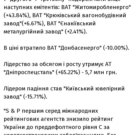
наступних емітентів: ВАТ "Житомиробленерго"
(+43.84%), ВАТ "Крюківський вагонобудівний
завод"(+6.67%), ВАТ "Єнакіївський
металургійний завод" (+2.41%).
В ціні втратило ВАТ "Донбасенерго" (-10.00%).
Лідерство за обсягом і росту утримує АТ
"Дніпроспецсталь" (+65.22%) - 5,7 млн грн.
Лідером падіння став "Київський ювелірний
завод" (-15.71%).
"S & P першим серед міжнародних
рейтингових агентств знизило рейтинг
України до преддефолтного рівня С за