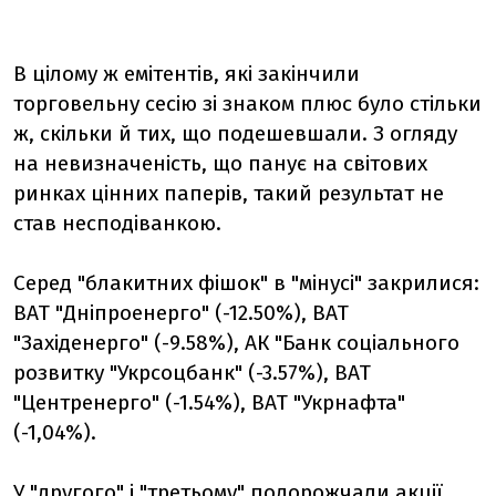
В цілому ж емітентів, які закінчили
торговельну сесію зі знаком плюс було стільки
ж, скільки й тих, що подешевшали. З огляду
на невизначеність, що панує на світових
ринках цінних паперів, такий результат не
став несподіванкою.
Серед "блакитних фішок" в "мінусі" закрилися:
ВАТ "Дніпроенерго" (-12.50%), ВАТ
"Західенерго" (-9.58%), АК "Банк соціального
розвитку "Укрсоцбанк" (-3.57%), ВАТ
"Центренерго" (-1.54%), ВАТ "Укрнафта"
(-1,04%).
У "другого" і "третьому" подорожчали акції