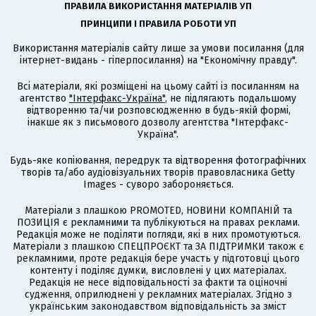
ПРАВИЛА ВИКОРИСТАННЯ МАТЕРІАЛІВ УП
ПРИНЦИПИ І ПРАВИЛА РОБОТИ УП
Використання матеріалів сайту лише за умови посилання (для
інтернет-видань - гіперпосилання) на "Економічну правду".
Всі матеріали, які розміщені на цьому сайті із посиланням на
агентство
"Інтерфакс-Україна"
, не підлягають подальшому
відтворенню та/чи розповсюдженню в будь-якій формі,
інакше як з письмового дозволу агентства "Інтерфакс-
Україна".
Будь-яке копіювання, передрук та відтворення фотографічних
творів та/або аудіовізуальних творів правовласника Getty
Images - суворо забороняється.
Матеріали з плашкою PROMOTED, НОВИНИ КОМПАНІЙ та
ПОЗИЦІЯ є рекламними та публікуються на правах реклами.
Редакція може не поділяти погляди, які в них промотуються.
Матеріали з плашкою СПЕЦПРОЄКТ та ЗА ПІДТРИМКИ також є
рекламними, проте редакція бере участь у підготовці цього
контенту і поділяє думки, висловлені у цих матеріалах.
Редакція не несе відповідальності за факти та оціночні
судження, оприлюднені у рекламних матеріалах. Згідно з
українським законодавством відповідальність за зміст