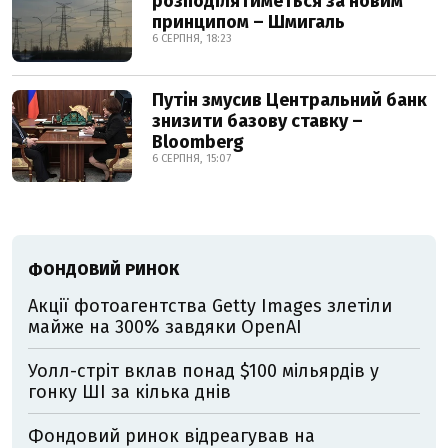
розподілятиметься за новим
принципом – Шмигаль
6 СЕРПНЯ, 18:23
Путін змусив Центральний банк
знизити базову ставку –
Bloomberg
6 СЕРПНЯ, 15:07
ФОНДОВИЙ РИНОК
Акції фотоагентства Getty Images злетіли
майже на 300% завдяки OpenAI
Уолл-стріт вклав понад $100 мільярдів у
гонку ШІ за кілька днів
Фондовий ринок відреагував на