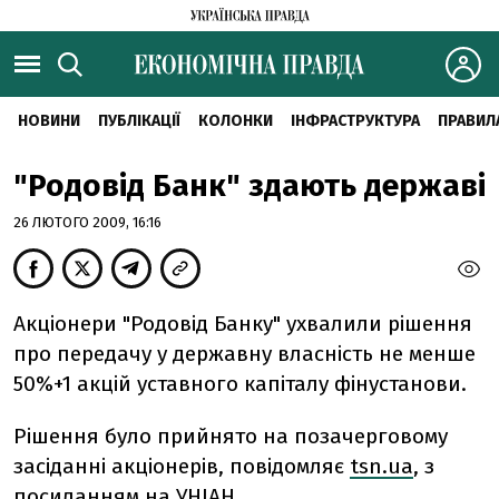
НОВИНИ
ПУБЛІКАЦІЇ
КОЛОНКИ
ІНФРАСТРУКТУРА
ПРАВИЛ
"Родовід Банк" здають державі
26 ЛЮТОГО 2009, 16:16
Акціонери "Родовід Банку" ухвалили рішення
про передачу у державну власність не менше
50%+1 акцій уставного капіталу фінустанови.
Рішення було прийнято на позачерговому
засіданні акціонерів, повідомляє
tsn.ua
, з
посиланням на УНІАН.