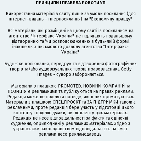
ПРИНЦИПИ І ПРАВИЛА РОБОТИ УП
Використання матеріалів сайту лише за умови посилання (для
інтернет-видань - гіперпосилання) на "Економічну правду".
Всі матеріали, які розміщені на цьому сайті із посиланням на
агентство
"Інтерфакс-Україна"
, не підлягають подальшому
відтворенню та/чи розповсюдженню в будь-якій формі,
інакше як з письмового дозволу агентства "Інтерфакс-
Україна".
Будь-яке копіювання, передрук та відтворення фотографічних
творів та/або аудіовізуальних творів правовласника Getty
Images - суворо забороняється.
Матеріали з плашкою PROMOTED, НОВИНИ КОМПАНІЙ та
ПОЗИЦІЯ є рекламними та публікуються на правах реклами.
Редакція може не поділяти погляди, які в них промотуються.
Матеріали з плашкою СПЕЦПРОЄКТ та ЗА ПІДТРИМКИ також є
рекламними, проте редакція бере участь у підготовці цього
контенту і поділяє думки, висловлені у цих матеріалах.
Редакція не несе відповідальності за факти та оціночні
судження, оприлюднені у рекламних матеріалах. Згідно з
українським законодавством відповідальність за зміст
реклами несе рекламодавець.