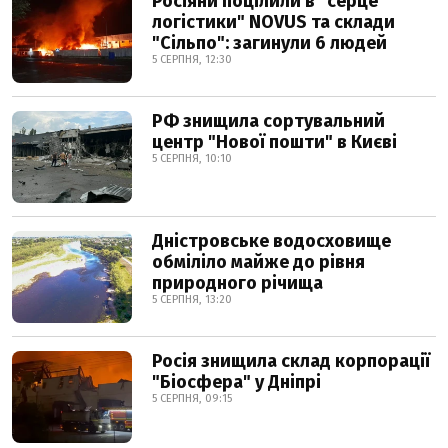
Росіяни поцілили в "серце
логістики" NOVUS та склади
"Сільпо": загинули 6 людей
5 СЕРПНЯ, 12:30
РФ знищила сортувальний
центр "Нової пошти" в Києві
5 СЕРПНЯ, 10:10
Дністровське водосховище
обміліло майже до рівня
природного річища
5 СЕРПНЯ, 13:20
Росія знищила склад корпорації
"Біосфера" у Дніпрі
5 СЕРПНЯ, 09:15