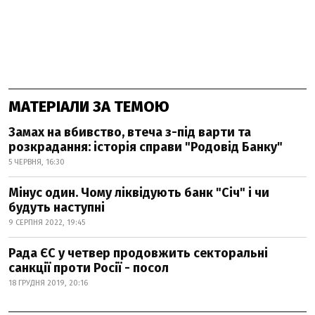
МАТЕРІАЛИ ЗА ТЕМОЮ
Замах на вбивство, втеча з-під варти та
розкрадання: історія справи "Родовід Банку"
5 ЧЕРВНЯ, 16:30
Мінус один. Чому ліквідують банк "Січ" і чи
будуть наступні
9 СЕРПНЯ 2022, 19:45
Рада ЄС у четвер продовжить секторальні
санкції проти Росії - посол
18 ГРУДНЯ 2019, 20:16