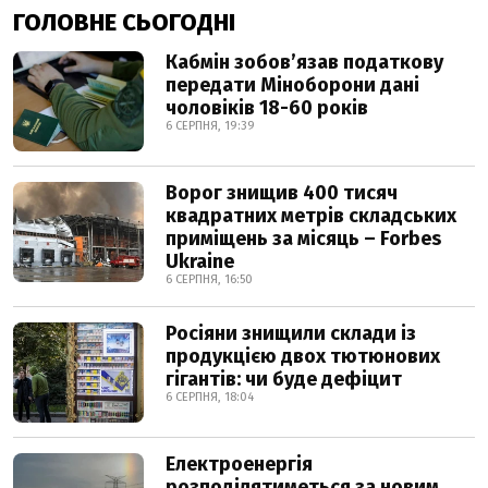
ГОЛОВНЕ СЬОГОДНІ
Кабмін зобовʼязав податкову
передати Міноборони дані
чоловіків 18-60 років
6 СЕРПНЯ, 19:39
Ворог знищив 400 тисяч
квадратних метрів складських
приміщень за місяць – Forbes
Ukraine
6 СЕРПНЯ, 16:50
Росіяни знищили склади із
продукцією двох тютюнових
гігантів: чи буде дефіцит
6 СЕРПНЯ, 18:04
Електроенергія
розподілятиметься за новим