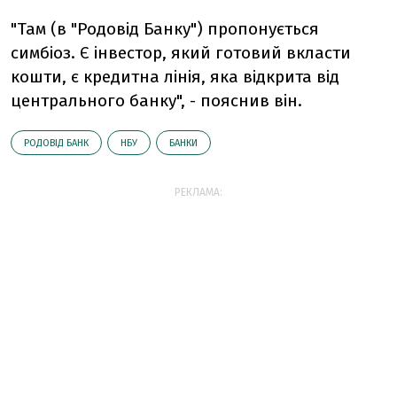
"Там (в "Родовід Банку") пропонується
симбіоз. Є інвестор, який готовий вкласти
кошти, є кредитна лінія, яка відкрита від
центрального банку", - пояснив він.
РОДОВІД БАНК
НБУ
БАНКИ
РЕКЛАМА: