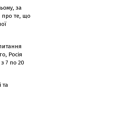
ьому, за
 про те, що
ної
 питання
о, Росія
з 7 по 20
 та