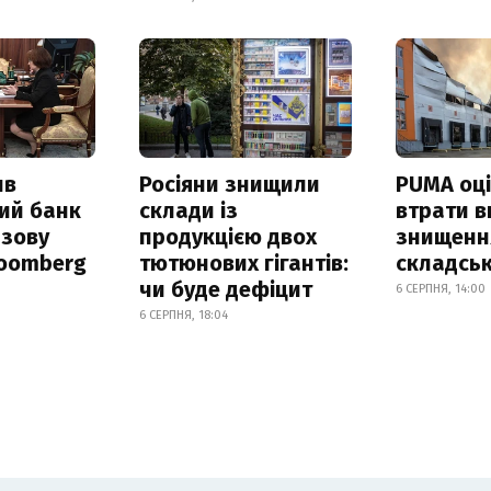
ив
Росіяни знищили
PUMA оц
ий банк
склади із
втрати в
азову
продукцією двох
знищення
loomberg
тютюнових гігантів:
складськ
чи буде дефіцит
6 СЕРПНЯ, 14:00
6 СЕРПНЯ, 18:04