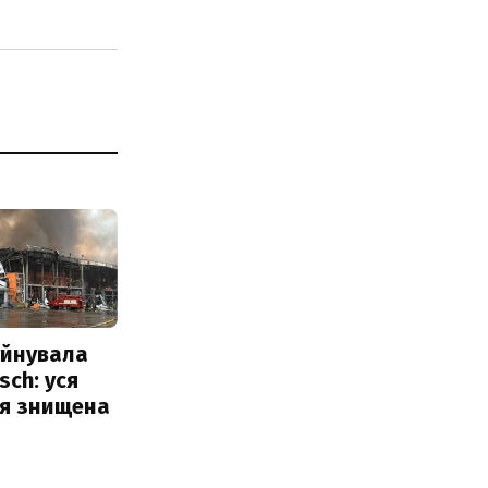
уйнувала
sch: уся
ія знищена