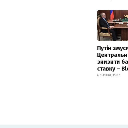
Путін змус
Центральн
знизити б
ставку – B
6 СЕРПНЯ, 15:07