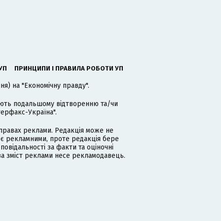
УП
ПРИНЦИПИ І ПРАВИЛА РОБОТИ УП
я) на "Економічну правду".
гають подальшому відтворенню та/чи
терфакс-Україна".
равах реклами. Редакція може не
 є рекламними, проте редакція бере
дповідальності за факти та оціночні
за зміст реклами несе рекламодавець.