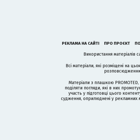
РЕКЛАМА НА САЙТІ
ПРО ПРОЄКТ
ПО
Використання матеріалів с
Всі матеріали, які розміщені на цьо
розповсюдженню в
Матеріали з плашкою PROMOTED, 
поділяти погляди, які в них промо
участь у підготовці цього контенту
судження, оприлюднені у рекламних м