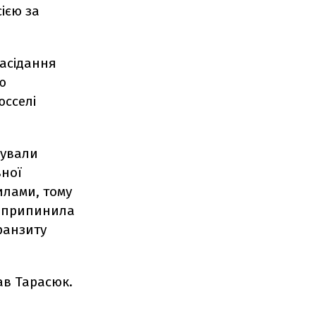
ією за
засідання
ю
юсселі
чували
вної
вилами, тому
я припинила
транзиту
ав Тарасюк.