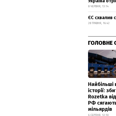
Україна отр
8 ЧЕРВНЯ, 13:14
ЄС схвалив с
28 ТРАВНЯ, 16:42
ГОЛОВНЕ 
Найбільші 
історії: зб
Rozetka від
РФ сягают
мільярдів
6 СЕРПНЯ, 12:10