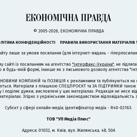
© 2005-2026, ЕКОНОМІЧНА ПРАВДА
ЛІТИКА КОНФІДЕНЦІЙНОСТІ
ПРАВИЛА ВИКОРИСТАННЯ МАТЕРІАЛІВ 
айту лише за умови посилання (для інтернет-видань - гіперпосиланн
му сайті із посиланням на агентство
"Інтерфакс-Україна"
, не підля
 будь-якій формі, інакше як з письмового дозволу агентства "Ін
НОВИНИ КОМПАНІЙ та ПОЗИЦІЯ є рекламними та публікуються на п
туються. Матеріали з плашкою СПЕЦПРОЄКТ та ЗА ПІДТРИМКИ також
 і поділяє думки, висловлені у цих матеріалах. Редакція не несе ві
атеріалах. Згідно з українським законодавством відповідальність 
Cубєкт у сфері онлайн-медіа; ідентифікатор медіа - R40-02163.
ТОВ "УП Медіа Плюс"
Адреса: 01032, м. Київ, вул. Жилянська, 48, 50А