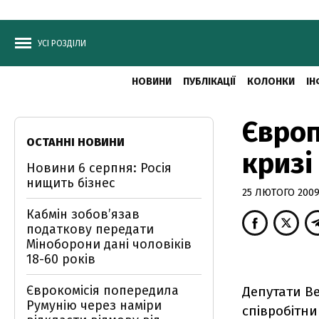
УСІ РОЗДІЛИ
НОВИНИ
ПУБЛІКАЦІЇ
КОЛОНКИ
ІН
Європ
ОСТАННІ НОВИНИ
кризі
Новини 6 серпня: Росія
нищить бізнес
25 ЛЮТОГО 2009,
Кабмін зобовʼязав
податкову передати
Міноборони дані чоловіків
18-60 років
Єврокомісія попередила
Депутати Ве
Румунію через наміри
співробітни