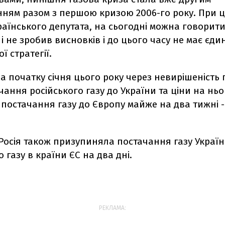
ням разом з першою кризою 2006-го року. При ц
аїнського депутата, на сьогодні можна говорити
 і не зробив висновків і до цього часу не має єди
ї стратегії.
на початку січня цього року через невирішеність
ання російського газу до України та ціни на ньог
остачання газу до Європу майже на два тижні - 
 Росія також призупиняла постачання газу Україні
 газу в країни ЄС на два дні.
РЕКЛАМА: