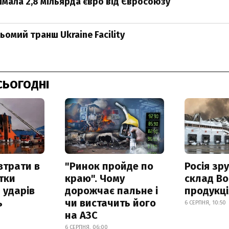
имала 2,8 мільярда євро від Євросоюзу
ьомий транш Ukraine Facility
СЬОГОДНІ
втрати в
"Ринок пройде по
Росія зр
итки
краю". Чому
склад Bo
 ударів
дорожчає пальне і
продукц
ь
чи вистачить його
6 СЕРПНЯ, 10:50
на АЗС
6 СЕРПНЯ, 06:00