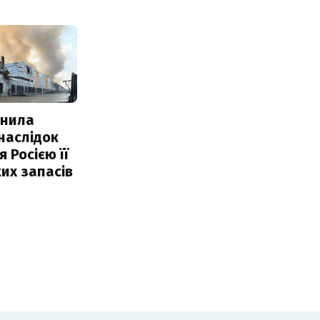
інила
наслідок
 Росією її
их запасів