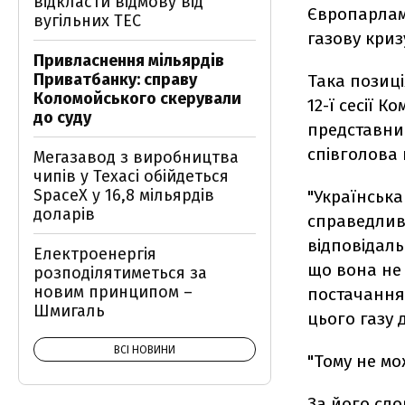
відкласти відмову від
Європарламе
вугільних ТЕС
газову криз
Привласнення мільярдів
Приватбанку: справу
Така позиці
Коломойського скерували
12-ї сесії 
до суду
представник
співголова 
Мегазавод з виробництва
чипів у Техасі обійдеться
SpaceX у 16,8 мільярдів
"Українськ
доларів
справедливі
відповідаль
Електроенергія
що вона не
розподілятиметься за
новим принципом –
постачання 
Шмигаль
цього газу д
ВСІ НОВИНИ
"Тому не мо
За його сло