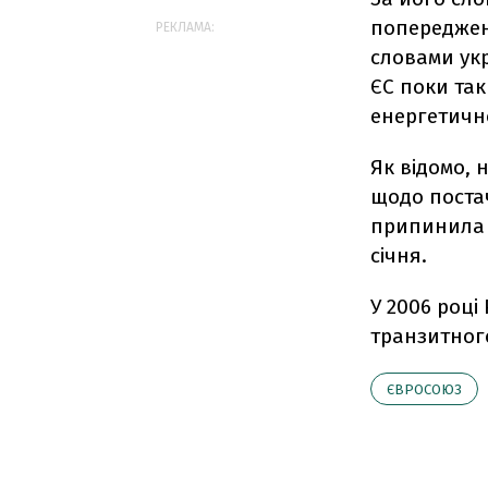
попереджен
РЕКЛАМА:
словами укр
ЄС поки так
енергетично
Як відомо, 
щодо постач
припинила п
січня.
У 2006 році
транзитного
ЄВРОСОЮЗ