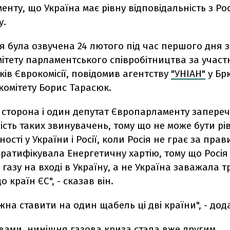
нту, що Україна має рівну відповідальність з Рос
у.
я була озвучена 24 лютого під час першого дня 
Комітету парламентського співробітництва за участ
ів Єврокомісії, повідомив агентству
"УНІАН"
у Бр
комітету Борис Тарасюк.
а сторона і один депутат Європарламенту запере
сть таких звинувачень, тому що не може бути рі
ності у України і Росії, коли Росія не грає за пра
 ратифікувала Енергетичну хартію, тому що Росі
газу на вході в Україну, а не Україна заважала 
о країн ЄС", - сказав він.
жна ставити на один щабель ці дві країни", - дод
вами, нинішня газова криза стала вже другим