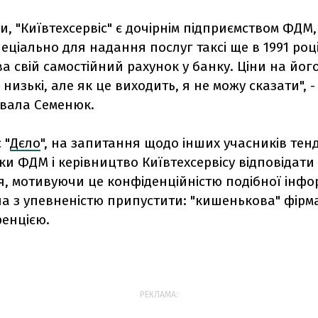
ми, "Київтехсервіс" є дочірнім підприємством ФДМ,
еціально для надання послуг таксі ще в 1991 році
а свій самостійний рахунок у банку. Ціни на йог
 низькі, але як це виходить, я не можу сказати", -
вала Семенюк.
 "
Дєло
", на запитання щодо інших учасників тен
ки ФДМ і керівництво Київтехсервісу відповідати
, мотивуючи це конфіденційністю подібної інфор
а з упевненістю припустити: "кишенькова" фірм
ренцією.
РЕКЛАМА: