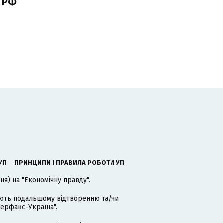
 РФ
УП
ПРИНЦИПИ І ПРАВИЛА РОБОТИ УП
я) на "Економічну правду".
гають подальшому відтворенню та/чи
терфакс-Україна".