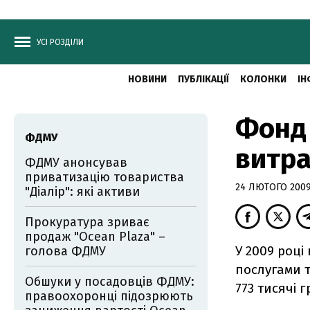
УСІ РОЗДІЛИ
НОВИНИ
ПУБЛІКАЦІЇ
КОЛОНКИ
ІН
Фонд
ФДМУ
витра
ФДМУ анонсував
приватизацію товариства
24 ЛЮТОГО 2009,
"Діалір": які активи
Прокуратура зриває
продаж "Ocean Plaza" –
У 2009 роц
голова ФДМУ
послугами т
Обшуки у посадовців ФДМУ:
773 тисячі 
правоохоронці підозрюють