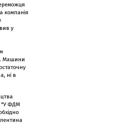
переможця
ка компанія
е
вив у
ім
к. Машини
остаточну
, ні в
ицтва
. "У ФДМ
обхідно
алентина