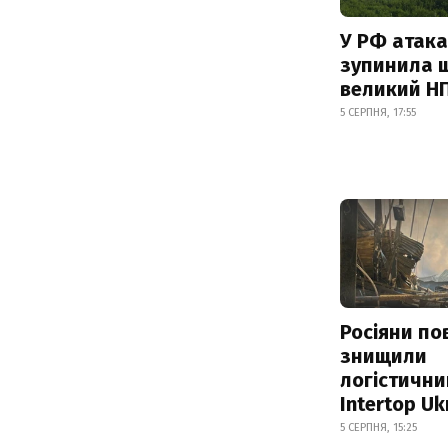
У РФ атака
зупинила 
великий Н
5 СЕРПНЯ, 17:55
Росіяни по
знищили
логістични
Intertop Uk
5 СЕРПНЯ, 15:25