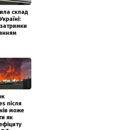
ила склад
Україні:
 затримки
чанням
ок
es після
нів може
ти як
ефіциту