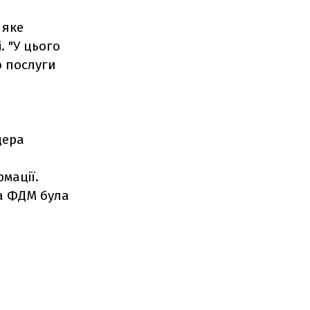
 яке
. "У цього
о послуги
дера
мації.
а ФДМ була