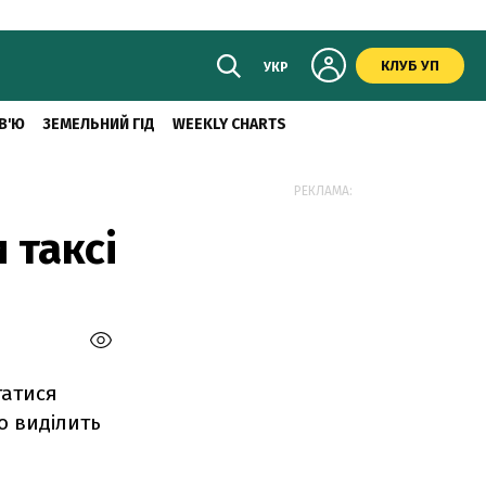
КЛУБ УП
УКР
В'Ю
ЗЕМЕЛЬНИЙ ГІД
WEEKLY CHARTS
РЕКЛАМА:
 таксі
татися
во виділить