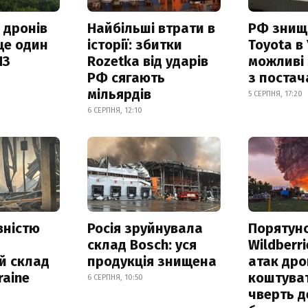
 дронів
Найбільші втрати в
РФ знищ
ще один
історії: збитки
Toyota в 
ПЗ
Rozetka від ударів
можливі
РФ сягають
з поста
мільярдів
5 СЕРПНЯ, 17:20
6 СЕРПНЯ, 12:10
вністю
Росія зруйнувала
Порятун
склад Bosch: уся
Wildberri
й склад
продукція знищена
атак дро
raine
коштува
6 СЕРПНЯ, 10:50
чверть д