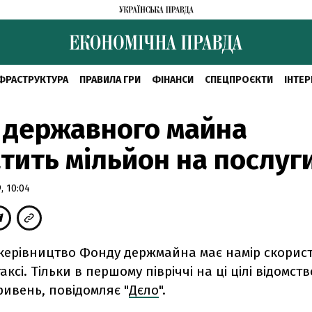
ФРАСТРУКТУРА
ПРАВИЛА ГРИ
ФІНАНСИ
СПЕЦПРОЄКТИ
ІНТЕР
 державного майна
тить мільйон на послуги
 10:04
і керівництво Фонду держмайна має намір скорис
аксі. Тільки в першому півріччі на ці цілі відомст
гривень, повідомляє "
Дєло
".