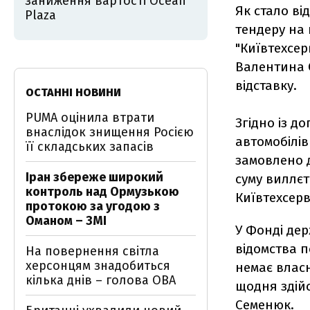
заниження вартості Ocean
Як стало в
Plaza
тендеру на 
"Київтехсер
Валентина С
відставку.
ОСТАННІ НОВИНИ
PUMA оцінила втрати
Згідно із д
внаслідок знищення Росією
автомобілів
її складських запасів
замовлено 
Іран збереже широкий
суму виллєт
контроль над Ормузькою
Київтехсерв
протокою за угодою з
Оманом – ЗМІ
У Фонді дер
відомства п
На повернення світла
херсонцям знадобиться
немає влас
кілька днів – голова ОВА
щодня здій
Семенюк.