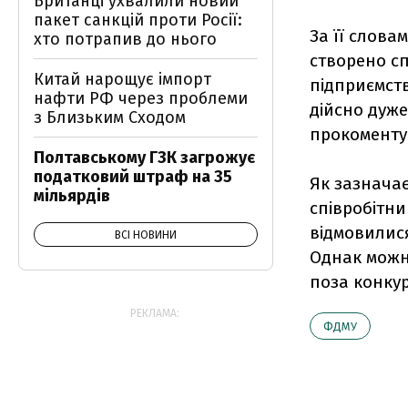
Британці ухвалили новий
пакет санкцій проти Росії:
За її слова
хто потрапив до нього
створено сп
Китай нарощує імпорт
підприємств
нафти РФ через проблеми
дійсно дуже
з Близьким Сходом
прокоменту
Полтавському ГЗК загрожує
податковий штраф на 35
Як зазначає
мільярдів
співробітни
відмовилися
ВСІ НОВИНИ
Однак можн
поза конку
РЕКЛАМА:
ФДМУ