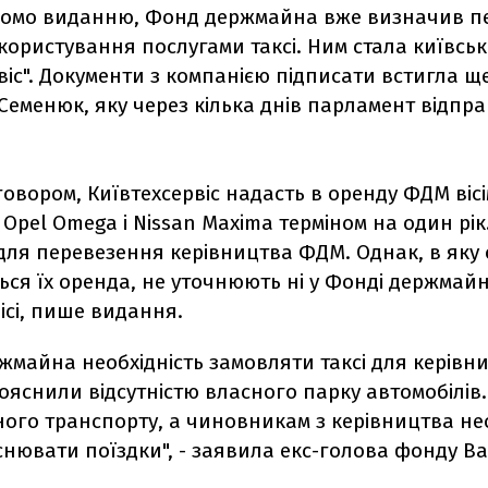
ідомо виданню, Фонд держмайна вже визначив 
користування послугами таксі. Ним стала київсь
віс". Документи з компанією підписати встигла щ
еменюк, яку через кілька днів парламент відпра
оговором, Київтехсервіс надасть в оренду ФДМ віс
 Opel Omega і Nissan Maxima терміном на один рі
для перевезення керівництва ФДМ. Однак, в яку 
ься їх оренда, не уточнюють ні у Фонді держмайна
ісі, пише видання.
жмайна необхідність замовляти таксі для керівн
ояснили відсутністю власного парку автомобілів
ного транспорту, а чиновникам з керівництва не
снювати поїздки", - заявила екс-голова фонду В