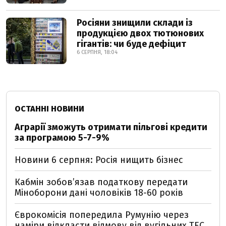
Росіяни знищили склади із
продукцією двох тютюнових
гігантів: чи буде дефіцит
6 СЕРПНЯ, 18:04
ОСТАННІ НОВИНИ
Аграрії зможуть отримати пільгові кредити
за програмою 5-7-9%
Новини 6 серпня: Росія нищить бізнес
Кабмін зобовʼязав податкову передати
Міноборони дані чоловіків 18-60 років
Єврокомісія попередила Румунію через
наміри відкласти відмову від вугільних ТЕС