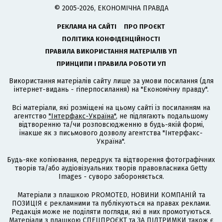
© 2005-2026, ЕКОНОМІЧНА ПРАВДА
РЕКЛАМА НА САЙТІ
ПРО ПРОЄКТ
ПОЛІТИКА КОНФІДЕНЦІЙНОСТІ
ПРАВИЛА ВИКОРИСТАННЯ МАТЕРІАЛІВ УП
ПРИНЦИПИ І ПРАВИЛА РОБОТИ УП
Використання матеріалів сайту лише за умови посилання (для
інтернет-видань - гіперпосилання) на "Економічну правду".
Всі матеріали, які розміщені на цьому сайті із посиланням на
агентство
"Інтерфакс-Україна"
, не підлягають подальшому
відтворенню та/чи розповсюдженню в будь-якій формі,
інакше як з письмового дозволу агентства "Інтерфакс-
Україна".
Будь-яке копіювання, передрук та відтворення фотографічних
творів та/або аудіовізуальних творів правовласника Getty
Images - суворо забороняється.
Матеріали з плашкою PROMOTED, НОВИНИ КОМПАНІЙ та
ПОЗИЦІЯ є рекламними та публікуються на правах реклами.
Редакція може не поділяти погляди, які в них промотуються.
Матеріали з плашкою СПЕЦПРОЄКТ та ЗА ПІДТРИМКИ також є