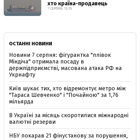
хто країна-продавець
7 СЕРПНЯ, 13:35
ОСТАННІ НОВИНИ
Новини 7 серпня: фігурантка "плівок
Міндіча" отримала посаду в
держпідприємстві, масована атака РФ на
Укрнафту
Київ шукає тих, хто відремонтує метро між
"Тараса Шевченко" і "Почайною" за 1,76
мільярда
В Україні за місяць скоротилися міжнародні
валютні резерви
НБУ покарав 21 фінустанову за порушення,