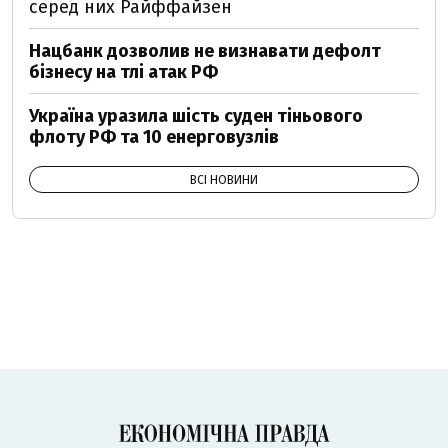
серед них Райффайзен
Нацбанк дозволив не визнавати дефолт
бізнесу на тлі атак РФ
Україна уразила шість суден тіньового
флоту РФ та 10 енерговузлів
ВСІ НОВИНИ