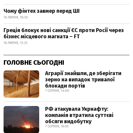
Чому фінтех завмер перед ШІ
16 ЛИПНЯ, 16:30
Греція блокує нові санкції ЄС проти Росії через
бізнес місцевого магната – FT
16 ЛИПНЯ, 12:25
ГОЛОВНЕ СЬОГОДНІ
Аграрії знайшли, де зберігати
зерно на випадок тривалої
блокади портів
7 СЕРПНЯ, 14:00
РФ атакувала Укрнафту:
компанія втратила суттєві
обсяги видобутку
7 СЕРПНЯ, 16:50