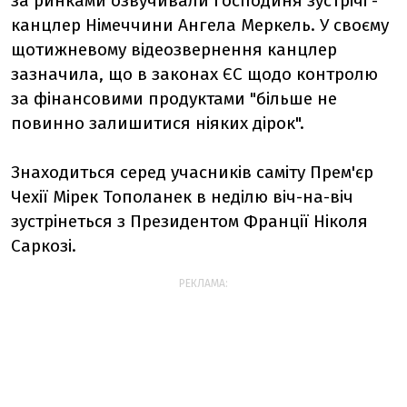
за ринками озвучивали господиня зустрічі -
канцлер Німеччини Ангела Меркель. У своєму
щотижневому відеозвернення канцлер
зазначила, що в законах ЄС щодо контролю
за фінансовими продуктами "більше не
повинно залишитися ніяких дірок".
Знаходиться серед учасників саміту Прем'єр
Чехії Мірек Тополанек в неділю віч-на-віч
зустрінеться з Президентом Франції Ніколя
Саркозі.
РЕКЛАМА: